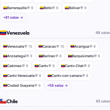
🇨🇴
🇨🇴
🇨🇴
Barranquilla
💬 6
Bello
💬 6
Bolivar
💬 6
+81 salas →
🇻🇪
Venezuela
68 salas
🇻🇪
🇻🇪
🇻🇪
Venezuela
💬 13
Caracas
💬 10
Acarigua
💬 6
🇻🇪
🇻🇪
🇻🇪
Anzoategui
💬 6
Barinas
💬 6
Barquisimeto
💬 6
🇻🇪
🇻🇪
🇻🇪
Cabimas
💬 6
Cantv
💬 6
Cantv-Chat
💬 6
🇻🇪
🇻🇪
Cantv-Venezuela
💬 6
Cantv-con-camara
💬 6
🇻🇪
Ciudad Guayana
💬 6
+56 salas →
🇨🇱
Chile
65 salas