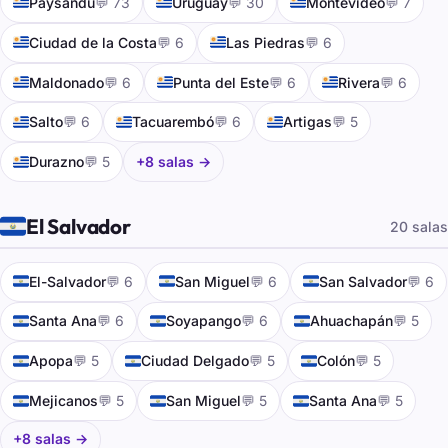
🇺🇾
🇺🇾
🇺🇾
Paysandu
💬 73
Uruguay
💬 30
Montevideo
💬 7
🇺🇾
🇺🇾
Ciudad de la Costa
💬 6
Las Piedras
💬 6
🇺🇾
🇺🇾
🇺🇾
Maldonado
💬 6
Punta del Este
💬 6
Rivera
💬 6
🇺🇾
🇺🇾
🇺🇾
Salto
💬 6
Tacuarembó
💬 6
Artigas
💬 5
🇺🇾
Durazno
💬 5
+8 salas →
🇸🇻
El Salvador
20 salas
🇸🇻
🇸🇻
🇸🇻
El-Salvador
💬 6
San Miguel
💬 6
San Salvador
💬 6
🇸🇻
🇸🇻
🇸🇻
Santa Ana
💬 6
Soyapango
💬 6
Ahuachapán
💬 5
🇸🇻
🇸🇻
🇸🇻
Apopa
💬 5
Ciudad Delgado
💬 5
Colón
💬 5
🇸🇻
🇸🇻
🇸🇻
Mejicanos
💬 5
San Miguel
💬 5
Santa Ana
💬 5
+8 salas →