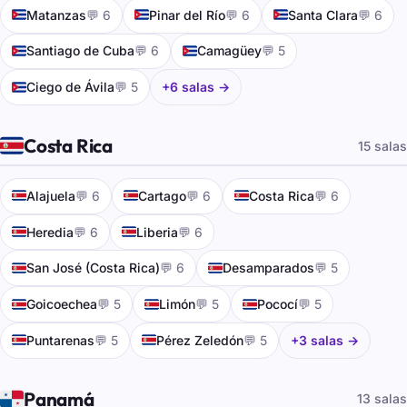
🇨🇺
🇨🇺
🇨🇺
Matanzas
💬 6
Pinar del Río
💬 6
Santa Clara
💬 6
🇨🇺
🇨🇺
Santiago de Cuba
💬 6
Camagüey
💬 5
🇨🇺
Ciego de Ávila
💬 5
+6 salas →
🇨🇷
Costa Rica
15 salas
🇨🇷
🇨🇷
🇨🇷
Alajuela
💬 6
Cartago
💬 6
Costa Rica
💬 6
🇨🇷
🇨🇷
Heredia
💬 6
Liberia
💬 6
🇨🇷
🇨🇷
San José (Costa Rica)
💬 6
Desamparados
💬 5
🇨🇷
🇨🇷
🇨🇷
Goicoechea
💬 5
Limón
💬 5
Pococí
💬 5
🇨🇷
🇨🇷
Puntarenas
💬 5
Pérez Zeledón
💬 5
+3 salas →
🇵🇦
Panamá
13 salas