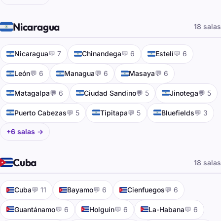
🇳🇮
Nicaragua
18 salas
🇳🇮
🇳🇮
🇳🇮
Nicaragua
💬 7
Chinandega
💬 6
Estelí
💬 6
🇳🇮
🇳🇮
🇳🇮
León
💬 6
Managua
💬 6
Masaya
💬 6
🇳🇮
🇳🇮
🇳🇮
Matagalpa
💬 6
Ciudad Sandino
💬 5
Jinotega
💬 5
🇳🇮
🇳🇮
🇳🇮
Puerto Cabezas
💬 5
Tipitapa
💬 5
Bluefields
💬 3
+6 salas →
🇨🇺
Cuba
18 salas
🇨🇺
🇨🇺
🇨🇺
Cuba
💬 11
Bayamo
💬 6
Cienfuegos
💬 6
🇨🇺
🇨🇺
🇨🇺
Guantánamo
💬 6
Holguín
💬 6
La-Habana
💬 6