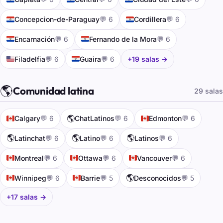
🇵🇾
🇵🇾
Concepcion-de-Paraguay
💬 6
Cordillera
💬 6
🇵🇾
🇵🇾
Encarnación
💬 6
Fernando de la Mora
💬 6
🇺🇸
🇵🇾
Filadelfia
💬 6
Guaira
💬 6
+19 salas →
🌎
Comunidad latina
29 salas
🇨🇦
🌎
🇨🇦
Calgary
💬 6
ChatLatinos
💬 6
Edmonton
💬 6
🌎
🌎
🌎
Latinchat
💬 6
Latino
💬 6
Latinos
💬 6
🇨🇦
🇨🇦
🇨🇦
Montreal
💬 6
Ottawa
💬 6
Vancouver
💬 6
🇨🇦
🇨🇦
🌎
Winnipeg
💬 6
Barrie
💬 5
Desconocidos
💬 5
+17 salas →