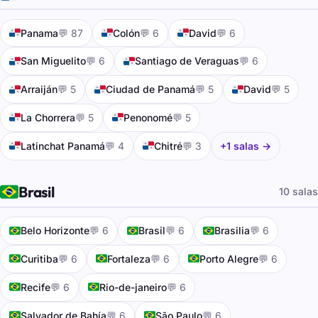
🇵🇦
🇵🇦
🇵🇦
Panama
💬 87
Colón
💬 6
David
💬 6
🇵🇦
🇵🇦
San Miguelito
💬 6
Santiago de Veraguas
💬 6
🇵🇦
🇵🇦
🇵🇦
Arraiján
💬 5
Ciudad de Panamá
💬 5
David
💬 5
🇵🇦
🇵🇦
La Chorrera
💬 5
Penonomé
💬 5
🇵🇦
🇵🇦
Latinchat Panamá
💬 4
Chitré
💬 3
+1 salas →
🇧🇷
Brasil
10 salas
🇧🇷
🇧🇷
🇧🇷
Belo Horizonte
💬 6
Brasil
💬 6
Brasilia
💬 6
🇧🇷
🇧🇷
🇧🇷
Curitiba
💬 6
Fortaleza
💬 6
Porto Alegre
💬 6
🇧🇷
🇧🇷
Recife
💬 6
Rio-de-janeiro
💬 6
🇧🇷
🇧🇷
Salvador de Bahía
💬 6
São Paulo
💬 6