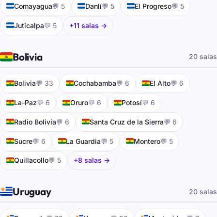
🇭🇳
🇭🇳
🇭🇳
Comayagua
💬 5
Danlí
💬 5
El Progreso
💬 5
🇭🇳
Juticalpa
💬 5
+11 salas →
🇧🇴
Bolivia
20 salas
🇧🇴
🇧🇴
🇧🇴
Bolivia
💬 33
Cochabamba
💬 6
El Alto
💬 6
🇧🇴
🇧🇴
🇧🇴
La-Paz
💬 6
Oruro
💬 6
Potosí
💬 6
🇧🇴
🇧🇴
Radio Bolivia
💬 6
Santa Cruz de la Sierra
💬 6
🇧🇴
🇧🇴
🇧🇴
Sucre
💬 6
La Guardia
💬 5
Montero
💬 5
🇧🇴
Quillacollo
💬 5
+8 salas →
🇺🇾
Uruguay
20 salas