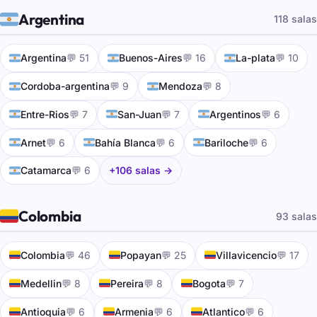
🇦🇷
Argentina
118 salas
🇦🇷
🇦🇷
🇦🇷
Argentina
💬 51
Buenos-Aires
💬 16
La-plata
💬 10
🇦🇷
🇦🇷
Cordoba-argentina
💬 9
Mendoza
💬 8
🇦🇷
🇦🇷
🇦🇷
Entre-Rios
💬 7
San-Juan
💬 7
Argentinos
💬 6
🇦🇷
🇦🇷
🇦🇷
Arnet
💬 6
Bahía Blanca
💬 6
Bariloche
💬 6
🇦🇷
Catamarca
💬 6
+106 salas →
🇨🇴
Colombia
93 salas
🇨🇴
🇨🇴
🇨🇴
Colombia
💬 46
Popayan
💬 25
Villavicencio
💬 17
🇨🇴
🇨🇴
🇨🇴
Medellin
💬 8
Pereira
💬 8
Bogota
💬 7
🇨🇴
🇨🇴
🇨🇴
Antioquia
💬 6
Armenia
💬 6
Atlantico
💬 6