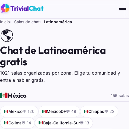
Trivial
Chat
Inicio
Salas de chat
Latinoamérica
🌎
Chat de Latinoamérica
gratis
1021 salas organizadas por zona. Elige tu comunidad y
entra a hablar gratis.
🇲🇽
México
156 salas
🇲🇽
🇲🇽
🇲🇽
Mexico
💬 120
MexicoDF
💬 49
Chiapas
💬 22
🇲🇽
🇲🇽
Colima
💬 14
Baja-California-Sur
💬 13