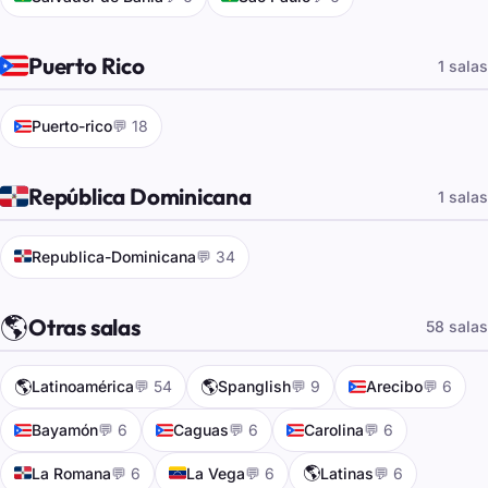
🇵🇷
Puerto Rico
1 salas
🇵🇷
Puerto-rico
💬 18
🇩🇴
República Dominicana
1 salas
🇩🇴
Republica-Dominicana
💬 34
🌎
Otras salas
58 salas
🌎
🌎
🇵🇷
Latinoamérica
💬 54
Spanglish
💬 9
Arecibo
💬 6
🇵🇷
🇵🇷
🇵🇷
Bayamón
💬 6
Caguas
💬 6
Carolina
💬 6
🇩🇴
🇻🇪
🌎
La Romana
💬 6
La Vega
💬 6
Latinas
💬 6