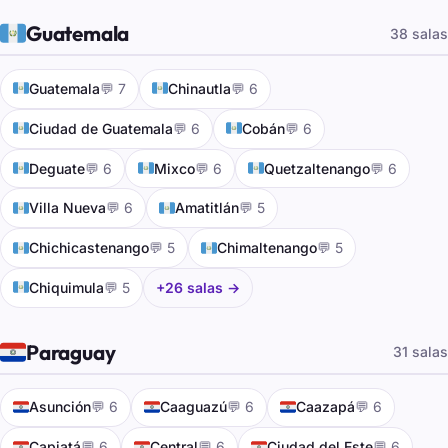
🇬🇹
Guatemala
38 salas
🇬🇹
🇬🇹
Guatemala
💬 7
Chinautla
💬 6
🇬🇹
🇬🇹
Ciudad de Guatemala
💬 6
Cobán
💬 6
🇬🇹
🇬🇹
🇬🇹
Deguate
💬 6
Mixco
💬 6
Quetzaltenango
💬 6
🇬🇹
🇬🇹
Villa Nueva
💬 6
Amatitlán
💬 5
🇬🇹
🇬🇹
Chichicastenango
💬 5
Chimaltenango
💬 5
🇬🇹
Chiquimula
💬 5
+26 salas →
🇵🇾
Paraguay
31 salas
🇵🇾
🇵🇾
🇵🇾
Asunción
💬 6
Caaguazú
💬 6
Caazapá
💬 6
🇵🇾
🇵🇾
🇵🇾
Capiatá
💬 6
Central
💬 6
Ciudad del Este
💬 6