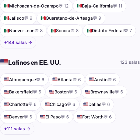
🇲🇽
🇲🇽
Michoacan-de-Ocampo
💬 12
Baja-California
💬 11
🇲🇽
🇲🇽
Jalisco
💬 9
Queretano-de-Arteaga
💬 9
🇲🇽
🇲🇽
🇲🇽
Nuevo-Leon
💬 8
Sonora
💬 8
Distrito Federal
💬 7
+144 salas →
🇺🇸
Latinos en EE. UU.
123 salas
🇺🇸
🇺🇸
🇺🇸
Albuquerque
💬 6
Atlanta
💬 6
Austin
💬 6
🇺🇸
🇺🇸
🇺🇸
Bakersfield
💬 6
Boston
💬 6
Brownsville
💬 6
🇺🇸
🇺🇸
🇺🇸
Charlotte
💬 6
Chicago
💬 6
Dallas
💬 6
🇺🇸
🇺🇸
🇺🇸
Denver
💬 6
El Paso
💬 6
Fort Worth
💬 6
+111 salas →