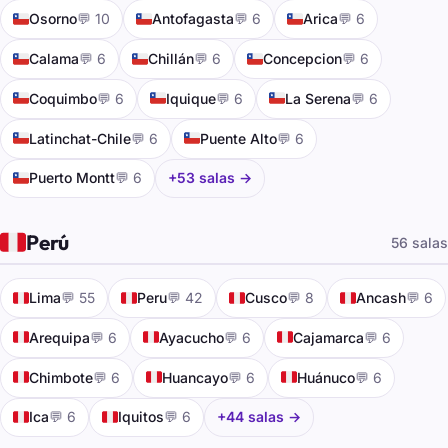
🇨🇱
🇨🇱
🇨🇱
Osorno
💬 10
Antofagasta
💬 6
Arica
💬 6
🇨🇱
🇨🇱
🇨🇱
Calama
💬 6
Chillán
💬 6
Concepcion
💬 6
🇨🇱
🇨🇱
🇨🇱
Coquimbo
💬 6
Iquique
💬 6
La Serena
💬 6
🇨🇱
🇨🇱
Latinchat-Chile
💬 6
Puente Alto
💬 6
🇨🇱
Puerto Montt
💬 6
+53 salas →
🇵🇪
Perú
56 salas
🇵🇪
🇵🇪
🇵🇪
🇵🇪
Lima
💬 55
Peru
💬 42
Cusco
💬 8
Ancash
💬 6
🇵🇪
🇵🇪
🇵🇪
Arequipa
💬 6
Ayacucho
💬 6
Cajamarca
💬 6
🇵🇪
🇵🇪
🇵🇪
Chimbote
💬 6
Huancayo
💬 6
Huánuco
💬 6
🇵🇪
🇵🇪
Ica
💬 6
Iquitos
💬 6
+44 salas →