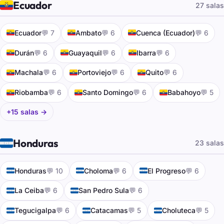
🇪🇨
Ecuador
27 salas
🇪🇨
🇪🇨
🇪🇨
Ecuador
💬 7
Ambato
💬 6
Cuenca (Ecuador)
💬 6
🇪🇨
🇪🇨
🇪🇨
Durán
💬 6
Guayaquil
💬 6
Ibarra
💬 6
🇪🇨
🇪🇨
🇪🇨
Machala
💬 6
Portoviejo
💬 6
Quito
💬 6
🇪🇨
🇪🇨
🇪🇨
Riobamba
💬 6
Santo Domingo
💬 6
Babahoyo
💬 5
+15 salas →
🇭🇳
Honduras
23 salas
🇭🇳
🇭🇳
🇭🇳
Honduras
💬 10
Choloma
💬 6
El Progreso
💬 6
🇭🇳
🇭🇳
La Ceiba
💬 6
San Pedro Sula
💬 6
🇭🇳
🇭🇳
🇭🇳
Tegucigalpa
💬 6
Catacamas
💬 5
Choluteca
💬 5