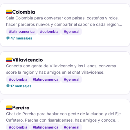
🇨🇴
Colombia
Sala Colombia para conversar con paisas, costeños y rolos,
hacer parceros nuevos y compartir el sabor de cada región
del país.
#latinoamerica
#colombia
#general
💬 47 mensajes
🇨🇴
Villavicencio
Conecta con gente de Villavicencio y los Llanos, conversa
sobre la región y haz amigos en el chat villavicense.
#colombia
#latinoamerica
#general
💬 17 mensajes
🇨🇴
Pereira
Chat de Pereira para hablar con gente de la ciudad y del Eje
Cafetero. Parcha con risaraldenses, haz amigos y conoce
gente nueva, gratis y sin registro.
#colombia
#latinoamerica
#general