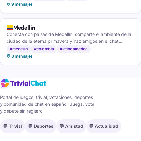
💬 9 mensajes
🇨🇴
Medellin
Conecta con paisas de Medellín, comparte el ambiente de la
ciudad de la eterna primavera y haz amigos en el chat
medellinense.
#medellin
#colombia
#latinoamerica
💬 8 mensajes
Trivial
Chat
Portal de juegos, trivial, votaciones, deportes
y comunidad de chat en español. Juega, vota
y debate sin registro.
💬 Trivial
💬 Deportes
💬 Amistad
💬 Actualidad