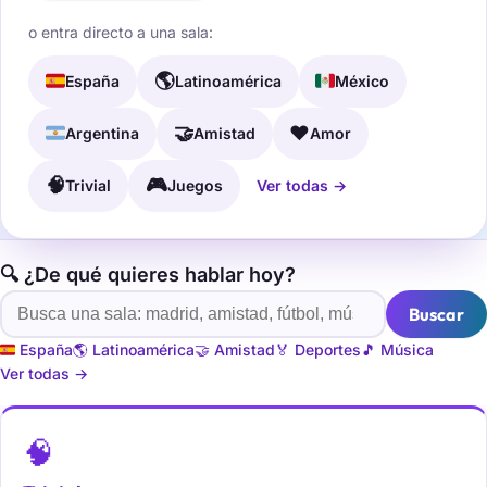
o entra directo a una sala:
🇪🇸
🌎
🇲🇽
España
Latinoamérica
México
🇦🇷
🤝
❤️
Argentina
Amistad
Amor
🧠
🎮
Trivial
Juegos
Ver todas →
🔍 ¿De qué quieres hablar hoy?
Buscar
🇪🇸 España
🌎 Latinoamérica
🤝 Amistad
🏅 Deportes
🎵 Música
Ver todas →
🧠