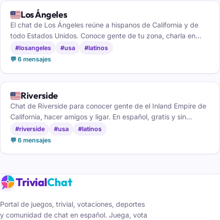
🇺🇸
Los Ángeles
El chat de Los Ángeles reúne a hispanos de California y de
todo Estados Unidos. Conoce gente de tu zona, charla en
español y haz amigos sin registrarte.
#losangeles
#usa
#latinos
💬 6 mensajes
🇺🇸
Riverside
Chat de Riverside para conocer gente de el Inland Empire de
California, hacer amigos y ligar. En español, gratis y sin
registro, desde el móvil o el ordenador.
#riverside
#usa
#latinos
💬 6 mensajes
Trivial
Chat
Portal de juegos, trivial, votaciones, deportes
y comunidad de chat en español. Juega, vota