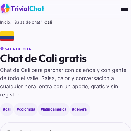
Trivial
Chat
Inicio
Salas de chat
Cali
🇨🇴
💬 SALA DE CHAT
Chat de Cali gratis
Chat de Cali para parchar con caleños y con gente
de todo el Valle. Salsa, calor y conversación a
cualquier hora: entra con un apodo, gratis y sin
registro.
#cali
#colombia
#latinoamerica
#general
Tu nombre para entrar al chat de Cali