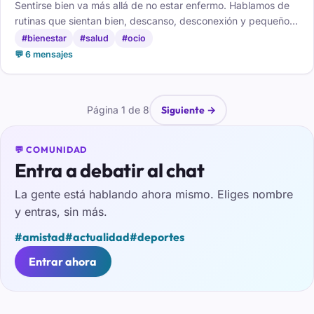
Sentirse bien va más allá de no estar enfermo. Hablamos de
rutinas que sientan bien, descanso, desconexión y pequeños
cambios que te alegran el día.
#bienestar
#salud
#ocio
💬 6 mensajes
Página 1 de 8
Siguiente →
💬 COMUNIDAD
Entra a debatir al chat
La gente está hablando ahora mismo. Eliges nombre
y entras, sin más.
#amistad
#actualidad
#deportes
Entrar ahora