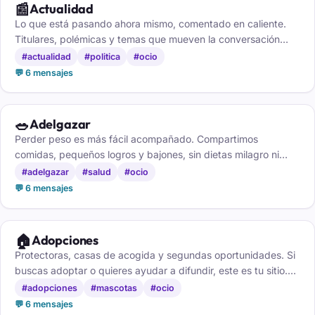
📰
Actualidad
Lo que está pasando ahora mismo, comentado en caliente.
Titulares, polémicas y temas que mueven la conversación
cada día. Únete y di la tuya.
#actualidad
#politica
#ocio
💬 6 mensajes
🥗
Adelgazar
Perder peso es más fácil acompañado. Compartimos
comidas, pequeños logros y bajones, sin dietas milagro ni
prisas. Lo que funciona de verdad lleva su tiempo.
#adelgazar
#salud
#ocio
💬 6 mensajes
🏠
Adopciones
Protectoras, casas de acogida y segundas oportunidades. Si
buscas adoptar o quieres ayudar a difundir, este es tu sitio.
Adoptar también es salvar.
#adopciones
#mascotas
#ocio
💬 6 mensajes