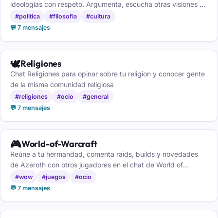
ideologías con respeto. Argumenta, escucha otras visiones y
conoce gente a la que le gusta pensar.
#politica
#filosofia
#cultura
💬 7 mensajes
🕊️
Religiones
Chat Religiones para opinar sobre tu religion y conocer gente
de la misma comunidad religiosa
#religiones
#ocio
#general
💬 7 mensajes
🎮
World-of-Warcraft
Reúne a tu hermandad, comenta raids, builds y novedades
de Azeroth con otros jugadores en el chat de World of
Warcraft.
#wow
#juegos
#ocio
💬 7 mensajes