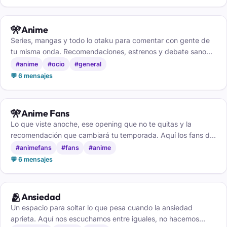
🎌
Anime
Series, mangas y todo lo otaku para comentar con gente de
tu misma onda. Recomendaciones, estrenos y debate sano
sobre tus personajes favoritos, gratis.
#anime
#ocio
#general
💬 6 mensajes
🎌
Anime Fans
Lo que viste anoche, ese opening que no te quitas y la
recomendación que cambiará tu temporada. Aquí los fans del
anime hablan sin parar y sin spoilers gratis.
#animefans
#fans
#anime
💬 6 mensajes
🫂
Ansiedad
Un espacio para soltar lo que pesa cuando la ansiedad
aprieta. Aquí nos escuchamos entre iguales, no hacemos