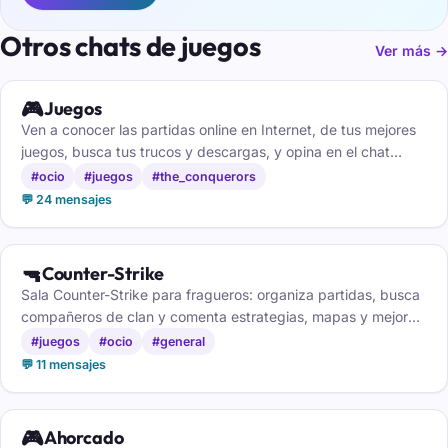
Otros chats de juegos
Ver más →
🎮
Juegos
Ven a conocer las partidas online en Internet, de tus mejores
juegos, busca tus trucos y descargas, y opina en el chat
sobre los juegos online.
#ocio
#juegos
#the_conquerors
💬 24 mensajes
🔫
Counter-Strike
Sala Counter-Strike para fragueros: organiza partidas, busca
compañeros de clan y comenta estrategias, mapas y mejores
jugadas.
#juegos
#ocio
#general
💬 11 mensajes
🎮
Ahorcado