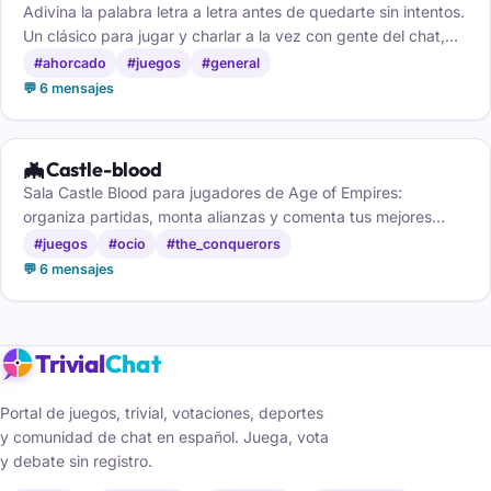
Adivina la palabra letra a letra antes de quedarte sin intentos.
Un clásico para jugar y charlar a la vez con gente del chat,
gratis y sin registro.
#ahorcado
#juegos
#general
💬 6 mensajes
🦇
Castle-blood
Sala Castle Blood para jugadores de Age of Empires:
organiza partidas, monta alianzas y comenta tus mejores
batallas de castillos.
#juegos
#ocio
#the_conquerors
💬 6 mensajes
Trivial
Chat
Portal de juegos, trivial, votaciones, deportes
y comunidad de chat en español. Juega, vota
y debate sin registro.