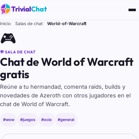
Trivial
Chat
Inicio
Salas de chat
World-of-Warcraft
🎮
💬 SALA DE CHAT
Chat de World of Warcraft
gratis
Reúne a tu hermandad, comenta raids, builds y
novedades de Azeroth con otros jugadores en el
chat de World of Warcraft.
#wow
#juegos
#ocio
#general
Tu nombre para entrar al chat de World-of-Warcraft