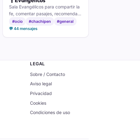
✝️
Evangelicos
Sala Evangélicos para compartir la
fe, comentar pasajes, recomendar
alabanzas y acompañarte entre
#ocio
#chachipen
#general
hermanos que caminan contigo.
💬 44 mensajes
LEGAL
Sobre / Contacto
Aviso legal
Privacidad
Cookies
Condiciones de uso