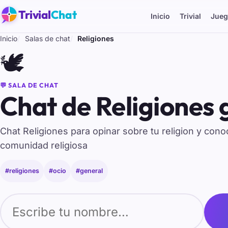
Trivial
Chat
Inicio
Trivial
Jueg
Inicio
Salas de chat
Religiones
🕊️
💬 SALA DE CHAT
Chat de Religiones 
Chat Religiones para opinar sobre tu religion y con
comunidad religiosa
#religiones
#ocio
#general
Tu nombre para entrar al chat de Religiones