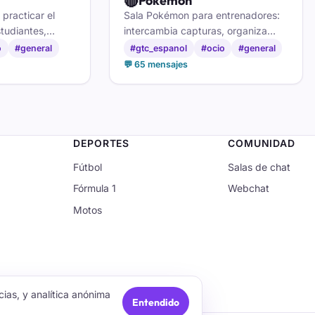
🔴
Pokemon
 practicar el
Sala Pokémon para entrenadores:
studiantes,
intercambia capturas, organiza
ablar con gente
combates y comenta cada
o
#general
#gtc_espanol
#ocio
#general
o en países
novedad con fans de todas las
💬 65 mensajes
generaciones.
DEPORTES
COMUNIDAD
Fútbol
Salas de chat
Fórmula 1
Webchat
Motos
ias, y analítica anónima
Entendido