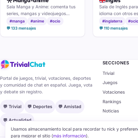
🎌
🇬🇧
Manga-anime
Ingles
Sala Manga y Anime: comenta tus
Sala de Inglés para
series, mangas y videojuegos
idioma con otros e
favoritos, recomienda títulos y
resolver dudas y h
#manga
#anime
#ocio
#inglaterra
#oci
encuentra otakus con tus mismos
que vive o ha vivid
💬 133 mensajes
💬 110 mensajes
gustos.
anglosajones.
Trivial
Chat
SECCIONES
Trivial
Portal de juegos, trivial, votaciones, deportes
Juegos
y comunidad de chat en español. Juega, vota
y debate sin registro.
Votaciones
Rankings
💬 Trivial
💬 Deportes
💬 Amistad
Noticias
💬 Actualidad
Usamos almacenamiento local para recordar tu nick y preferenc
para mejorar el sitio (
más información
).