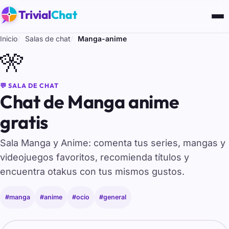
Trivial
Chat
Inicio
Salas de chat
Manga-anime
🎌
💬 SALA DE CHAT
Chat de Manga anime
gratis
Sala Manga y Anime: comenta tus series, mangas y
videojuegos favoritos, recomienda títulos y
encuentra otakus con tus mismos gustos.
#manga
#anime
#ocio
#general
Tu nombre para entrar al chat de Manga-anime