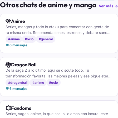
Otros chats de anime y manga
Ver más →
🎌
Anime
Series, mangas y todo lo otaku para comentar con gente de
tu misma onda. Recomendaciones, estrenos y debate sano
sobre tus personajes favoritos, gratis.
#anime
#ocio
#general
💬 6 mensajes
🐉
Dragon Ball
De la saga Z a lo último, aquí se discute todo. Tu
transformación favorita, las mejores peleas y ese pique eterno
entre Goku y Vegeta entre fans.
#dragonball
#anime
#ocio
💬 6 mensajes
💥
Fandoms
Series, sagas, anime, lo que sea: si lo amas con locura, este