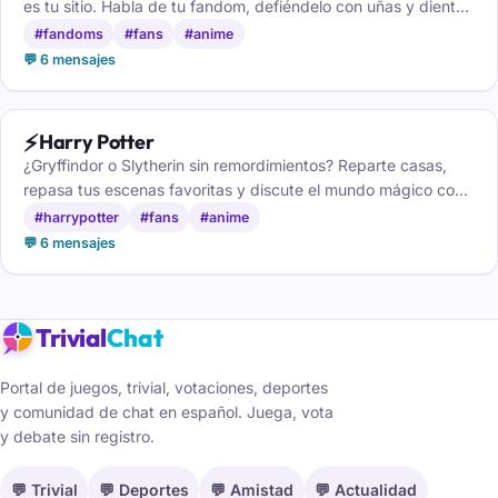
es tu sitio. Habla de tu fandom, defiéndelo con uñas y dientes
y conoce a tu gente.
#fandoms
#fans
#anime
💬 6 mensajes
⚡
Harry Potter
¿Gryffindor o Slytherin sin remordimientos? Reparte casas,
repasa tus escenas favoritas y discute el mundo mágico con
otros potterheads de pura cepa.
#harrypotter
#fans
#anime
💬 6 mensajes
Trivial
Chat
Portal de juegos, trivial, votaciones, deportes
y comunidad de chat en español. Juega, vota
y debate sin registro.
💬 Trivial
💬 Deportes
💬 Amistad
💬 Actualidad