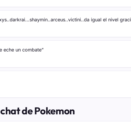
s..darkrai...shaymin..arceus..victini..da igual el nivel grac
me eche un combate”
l chat de Pokemon