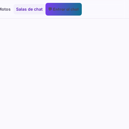
Motos
Salas de chat
💬 Entrar al chat