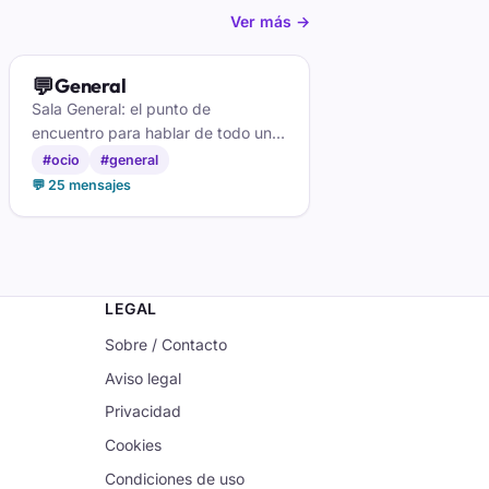
Ver más →
💬
General
Sala General: el punto de
encuentro para hablar de todo un
poco, conocer gente variada y
#ocio
#general
entrar en la conversación que más
💬 25 mensajes
te apetezca.
LEGAL
Sobre / Contacto
Aviso legal
Privacidad
Cookies
Condiciones de uso