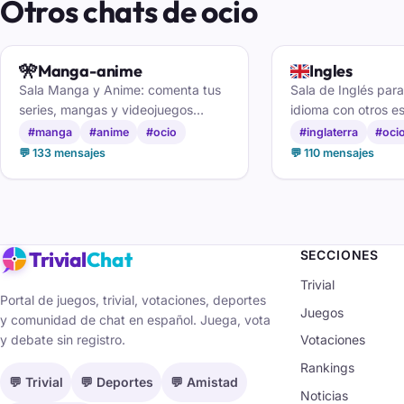
Otros chats de ocio
🎌
🇬🇧
Manga-anime
Ingles
Sala Manga y Anime: comenta tus
Sala de Inglés para
series, mangas y videojuegos
idioma con otros e
favoritos, recomienda títulos y
resolver dudas y h
#manga
#anime
#ocio
#inglaterra
#oci
encuentra otakus con tus mismos
que vive o ha vivid
💬 133 mensajes
💬 110 mensajes
gustos.
anglosajones.
Trivial
Chat
SECCIONES
Trivial
Portal de juegos, trivial, votaciones, deportes
Juegos
y comunidad de chat en español. Juega, vota
y debate sin registro.
Votaciones
Rankings
💬 Trivial
💬 Deportes
💬 Amistad
Noticias