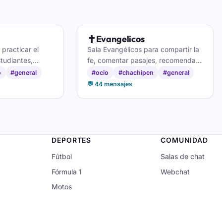
✝️
Evangelicos
 practicar el
Sala Evangélicos para compartir la
studiantes,
fe, comentar pasajes, recomendar
ablar con gente
alabanzas y acompañarte entre
o
#general
#ocio
#chachipen
#general
o en países
hermanos que caminan contigo.
💬 44 mensajes
DEPORTES
COMUNIDAD
Fútbol
Salas de chat
Fórmula 1
Webchat
Motos