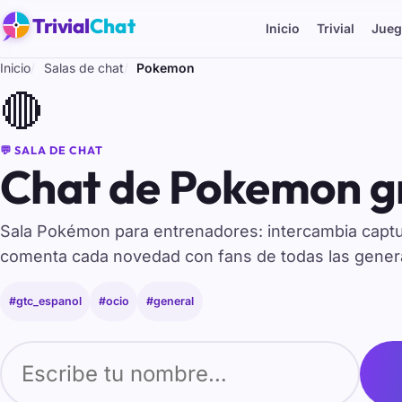
Trivial
Chat
Inicio
Trivial
Jueg
Inicio
Salas de chat
Pokemon
🔴
💬 SALA DE CHAT
Chat de Pokemon gr
Sala Pokémon para entrenadores: intercambia captu
comenta cada novedad con fans de todas las gener
#gtc_espanol
#ocio
#general
Tu nombre para entrar al chat de Pokemon