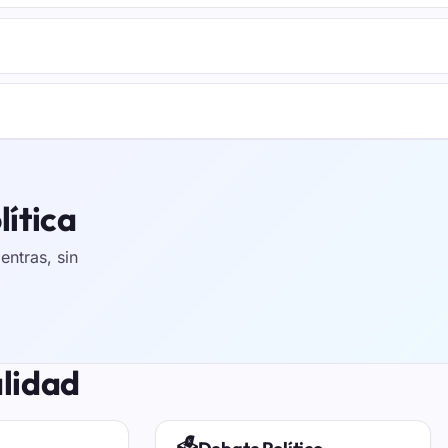
lítica
ntras, sin
alidad