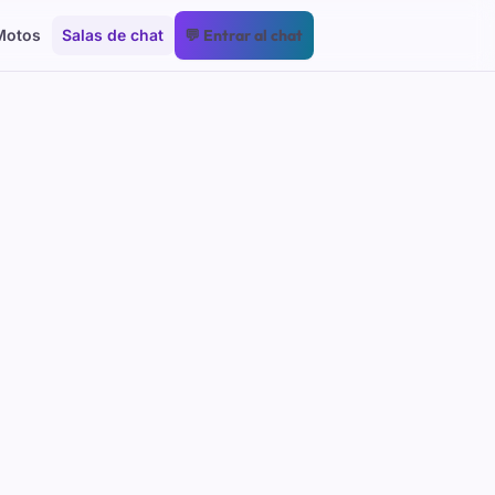
Motos
Salas de chat
💬 Entrar al chat