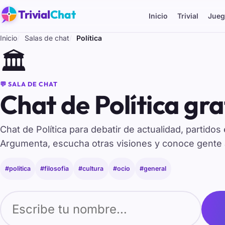
Trivial
Chat
Inicio
Trivial
Jueg
Inicio
Salas de chat
Política
🏛️
💬 SALA DE CHAT
Chat de Política gra
Chat de Política para debatir de actualidad, partidos
Argumenta, escucha otras visiones y conoce gente a
#politica
#filosofia
#cultura
#ocio
#general
Tu nombre para entrar al chat de Política