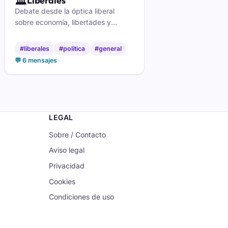
🏛️
Liberales
Debate desde la óptica liberal
sobre economía, libertades y
actualidad. Ven a defender tus
ideas y a que te las discutan.
#liberales
#politica
#general
💬 6 mensajes
LEGAL
Sobre / Contacto
Aviso legal
Privacidad
Cookies
Condiciones de uso