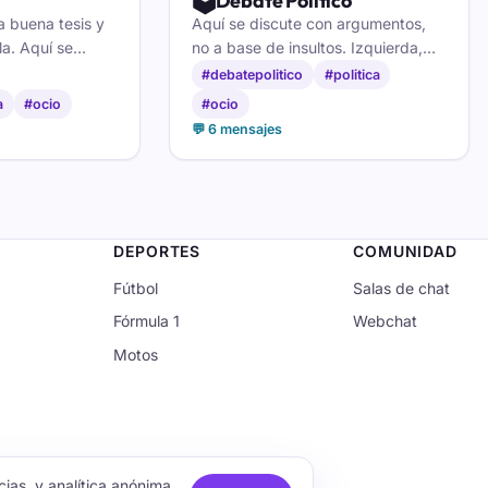
🗳️
Debate Político
a buena tesis y
Aquí se discute con argumentos,
a. Aquí se
no a base de insultos. Izquierda,
tú y se respeta
derecha y centro tienen su turno.
#debatepolitico
#politica
nto. ¿Sobre qué
¿Te atreves a defender tu idea y a
a
#ocio
#ocio
?
cambiarla?
💬 6 mensajes
DEPORTES
COMUNIDAD
Fútbol
Salas de chat
Fórmula 1
Webchat
Motos
ias, y analítica anónima