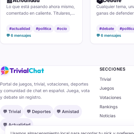
📰
🗳️
Actualidad
Debate
Lo que está pasando ahora mismo,
Cualquier tema, un
comentado en caliente. Titulares,
ganas de defenderl
polémicas y temas que mueven la
argumenta de tú a 
conversación cada día. Únete y di
al que piensa disti
#actualidad
#politica
#ocio
#debate
#politic
la tuya.
te apetece discutir
💬 6 mensajes
💬 6 mensajes
Trivial
Chat
SECCIONES
Trivial
Portal de juegos, trivial, votaciones, deportes
Juegos
y comunidad de chat en español. Juega, vota
y debate sin registro.
Votaciones
Rankings
💬 Trivial
💬 Deportes
💬 Amistad
Noticias
💬 Actualidad
Usamos almacenamiento local para recordar tu nick y preferenc