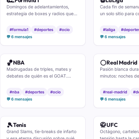
🏎️
⚽
Fórmula 1
LaLiga
Domingos de adelantamientos,
Cada fin de semana
estrategia de boxes y radios que
un solo sitio para 
arden. ¿Undercut o aguantar
Madridistas, culés,
gomas? Vive la carrera vuelta a
todos los demás dá
#formula1
#deportes
#ocio
#laliga
#deporte
vuelta con otros fans del Gran
jornada minuto a m
💬 6 mensajes
💬 6 mensajes
Circo.
🏀
⚪
NBA
Real Madrid
Madrugadas de triples, mates y
Pasión blanca dura
debates de quién es el GOAT.
minutos: noches d
Sigue a tu franquicia, comenta los
fichajes que dan q
playoffs y pica con quien defienda
pique sano con qui
#nba
#deportes
#ocio
#real-madrid
#d
a otro equipo.
a vivir cada partido
💬 6 mensajes
💬 6 mensajes
🎾
🥋
Tenis
UFC
Grand Slams, tie-breaks de infarto
Octágono, cartelera
y esa eterna discusión sobre quién
tensión hasta la c