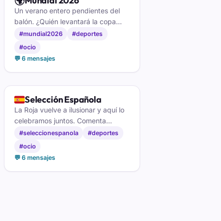
🌍
Mundial 2026
Un verano entero pendientes del
balón. ¿Quién levantará la copa
esta vez? Sigue los partidos, monta
#mundial2026
#deportes
la porra y discute el VAR con
#ocio
aficionados de medio planeta.
💬 6 mensajes
🇪🇸
Selección Española
La Roja vuelve a ilusionar y aquí lo
celebramos juntos. Comenta
convocatorias, alineaciones y cada
#seleccionespanola
#deportes
partido de España con aficionados
#ocio
que viven la camiseta.
💬 6 mensajes