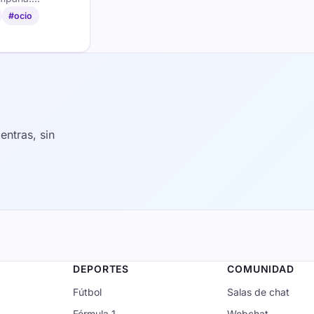
, los KO y las
#ocio
 con aficionados
un evento.
ntras, sin
DEPORTES
COMUNIDAD
Fútbol
Salas de chat
Fórmula 1
Webchat