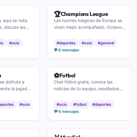
🏆
Champions League
y aquí se nota.
Las noches mágicas de Europa se
, discute las
viven mejor acompañado. Octavos,
ces y vibra con
remontadas imposibles y esa
 junto a quienes
música que pone los pelos de
es
#ocio
#deportes
#ocio
#general
punta. Comenta con la peña.
💬 6 mensajes
⚽
a
Futbol
se disfruta a
Chat fútbol gratis, conoce las
menta la jugada,
noticias de tu equipo, resultados
eación con otros
de la liga, fichajes y demas en el
a el balón. Aquí
chat.
eportes
#ocio
#ocio
#futbol
#deportes
.
💬 6 mensajes