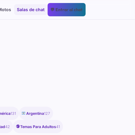
Motos
Salas de chat
💬 Entrar al chat
🇦🇷
mérica
131
Argentina
127
🔞
tad
42
Temas Para Adultos
41