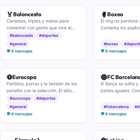
Salas disponibles
🏅
🥊
Baloncesto
Boxeo
Canastas, triples y mates para
El ring no perdona 
comentar con gente que vive el
Comenta los asaltos
basket. De la ACB a la NBA, aquí
tarjetas de los jue
#baloncesto
#deportes
se habla de todo, gratis y sin
cada gran combate
#general
#boxeo
#deport
cuenta.
aman el noble arte.
💬 6 mensajes
💬 6 mensajes
⚽
🔵
Eurocopa
FC Barcelon
Partidos, porras y la tensión de los
El Barça se sufre y 
penaltis con la selección. El sitio
partes iguales. Co
para vivir la Eurocopa
el árbitro y la alin
#eurocopa
#deportes
acompañado.
culés mientras rued
#general
#fcbarcelona
#d
cabe toda la grada
💬 6 mensajes
💬 6 mensajes