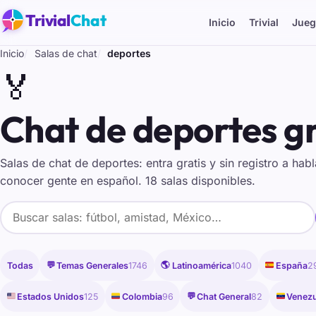
Trivial
Chat
Inicio
Trivial
Jueg
Inicio
Salas de chat
deportes
🏅
Chat de deportes gr
Salas de chat de deportes: entra gratis y sin registro a hab
conocer gente en español. 18 salas disponibles.
💬
🌎
🇪🇸
Todas
Temas Generales
1746
Latinoamérica
1040
España
2
🇺🇸
🇨🇴
💬
🇻🇪
Estados Unidos
125
Colombia
96
Chat General
82
Venezu