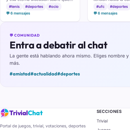
manda en la pista. Comenta cada
Comenta cada pelea
#tenis
#deportes
#ocio
#ufc
#deportes
set con gente que vibra con la
llaves de sumisión
💬 6 mensajes
💬 6 mensajes
raqueta tanto como tú.
que no se pierden 
💬 COMUNIDAD
Entra a debatir al chat
La gente está hablando ahora mismo. Eliges nombre y e
más.
#amistad
#actualidad
#deportes
Trivial
Chat
SECCIONES
Trivial
Portal de juegos, trivial, votaciones, deportes
Juegos