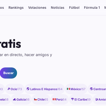
os
Rankings
Votaciones
Noticias
Fútbol
Fórmula 1
atis
lar en directo, hacer amigos y
Buscar
🎉
🌎
🇲🇽
🌎
93
Ocio
173
Latinos E Hispanos
164
México
157
Centroa
🌊
🇨🇱
🇵🇪
🌴
🤝
ela
68
Galicia
66
Chile
65
Perú
64
El Caribe
59
Amis