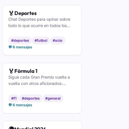
🏅
Deportes
Chat Deportes para opinar sobre
todo lo que ocurre en todos los
eventos deportivos
#deportes
#futbol
#ocio
💬 6 mensajes
🏅
Fórmula 1
Sigue cada Gran Premio vuelta a
vuelta con otros aficionados:
salidas, estrategias y polémicas en
directo. La parrilla y la clasificación,
#f1
#deportes
#general
en /formula-1.
💬 6 mensajes