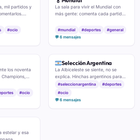
🏅
Mundial
, mil partidos y
La sala para vivir el Mundial con
comentarlos.
más gente: comenta cada partido,
 colchoneros y
pica a los rivales y celebra los
ndole caña a la
goles en directo. Pura pasión
s
#ocio
#mundial
#deportes
#general
inuto.
futbolera, gratis y sin registro.
💬 6 mensajes
🇦🇷
Selección Argentina
nte los noventa
La Albiceleste se siente, no se
e Champions,
explica. Hinchas argentinos para
ue hablar y
cantar cada gol, sufrir los penaltis y
#seleccionargentina
#deportes
en toque. Vente
soñar con la próxima vuelta
eportes
#ocio
#ocio
 aquí.
olímpica. Vamos, che, pasá.
💬 6 mensajes
 estelar y esa
ampana.