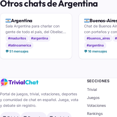
Otros chats de Argentina
🇦🇷
🇦🇷
Argentina
Buenos-Aire
Sala Argentina para charlar con
Chat de Buenos Air
gente de todo el país, del Obelisco
con porteños y con
a la Patagonia, y hacer nuevas
conurbano. Bondi, 
#maduritos
#argentina
#buenos_aires
#
amistades con un buen mate de
conversación a cua
#latinoamerica
#argentina
por medio.
gratis y sin registro
💬 51 mensajes
💬 16 mensajes
Trivial
Chat
SECCIONES
Trivial
Portal de juegos, trivial, votaciones, deportes
Juegos
y comunidad de chat en español. Juega, vota
y debate sin registro.
Votaciones
Rankings