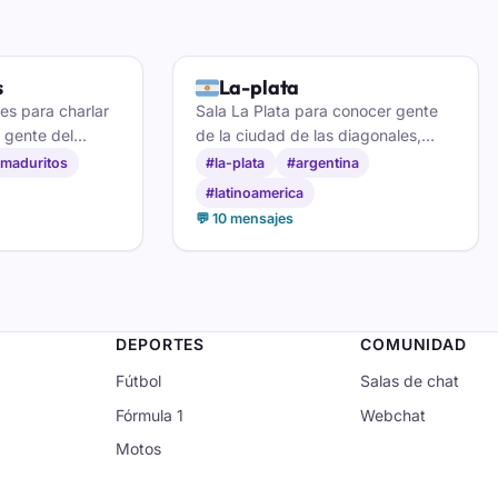
🇦🇷
s
La-plata
es para charlar
Sala La Plata para conocer gente
 gente del
de la ciudad de las diagonales,
café y
charlar con platenses y hacer
maduritos
#la-plata
#argentina
lquier hora,
amistades en la capital
#latinoamerica
.
bonaerense.
💬 10 mensajes
DEPORTES
COMUNIDAD
Fútbol
Salas de chat
Fórmula 1
Webchat
Motos