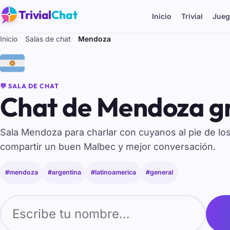
Trivial
Chat
Inicio
Trivial
Jueg
Inicio
Salas de chat
Mendoza
🇦🇷
💬 SALA DE CHAT
Chat de Mendoza gr
Sala Mendoza para charlar con cuyanos al pie de lo
compartir un buen Malbec y mejor conversación.
#mendoza
#argentina
#latinoamerica
#general
Tu nombre para entrar al chat de Mendoza