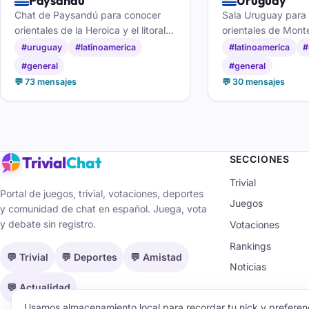
🇺🇾
🇺🇾
Paysandu
Uruguay
Chat de Paysandú para conocer
Sala Uruguay para 
orientales de la Heroica y el litoral
orientales de Mont
uruguayo: Semana de la Cerveza,
país, hacer amista
#uruguay
#latinoamerica
#latinoamerica
#
el puente a Colón y el ritmo
mate, fútbol y bue
#general
#general
sanducero.
💬 73 mensajes
💬 30 mensajes
Trivial
Chat
SECCIONES
Trivial
Portal de juegos, trivial, votaciones, deportes
Juegos
y comunidad de chat en español. Juega, vota
y debate sin registro.
Votaciones
Rankings
💬 Trivial
💬 Deportes
💬 Amistad
Noticias
💬 Actualidad
Usamos almacenamiento local para recordar tu nick y preferenc