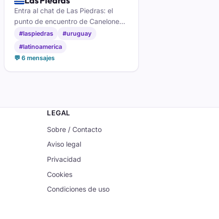
🇺🇾
Las Piedras
Entra al chat de Las Piedras: el
punto de encuentro de Canelones,
en Uruguay para chatear en
#laspiedras
#uruguay
directo, hacer amistades y conocer
#latinoamerica
gente nueva sin crear cuenta.
💬 6 mensajes
LEGAL
Sobre / Contacto
Aviso legal
Privacidad
Cookies
Condiciones de uso