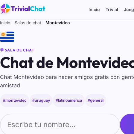
Trivial
Chat
Inicio
Trivial
Jueg
Inicio
Salas de chat
Montevideo
🇺🇾
💬 SALA DE CHAT
Chat de Montevideo
Chat Montevideo para hacer amigos gratis con gen
amistad.
#montevideo
#uruguay
#latinoamerica
#general
Tu nombre para entrar al chat de Montevideo