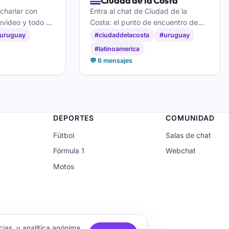
🇺🇾
Ciudad de la Costa
charlar con
Entra al chat de Ciudad de la
evideo y todo el
Costa: el punto de encuentro de
des y compartir
Canelones, en Uruguay para
uruguay
#ciudaddelacosta
#uruguay
na onda.
chatear en directo, hacer
#latinoamerica
amistades y conocer gente nueva
💬 6 mensajes
sin crear cuenta.
DEPORTES
COMUNIDAD
Fútbol
Salas de chat
Fórmula 1
Webchat
Motos
ias, y analítica anónima