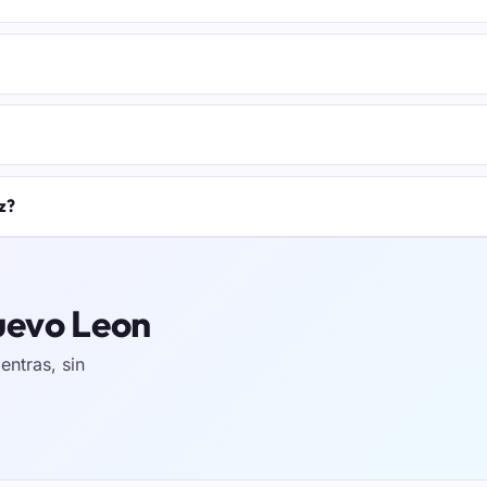
z?
Nuevo Leon
ntras, sin