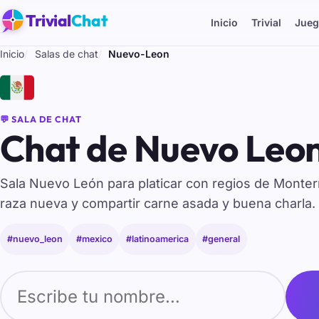
Trivial
Chat
Inicio
Trivial
Jueg
Inicio
Salas de chat
Nuevo-Leon
🇲🇽
💬 SALA DE CHAT
Chat de Nuevo Leon
Sala Nuevo León para platicar con regios de Monterr
raza nueva y compartir carne asada y buena charla.
#nuevo_leon
#mexico
#latinoamerica
#general
Tu nombre para entrar al chat de Nuevo-Leon