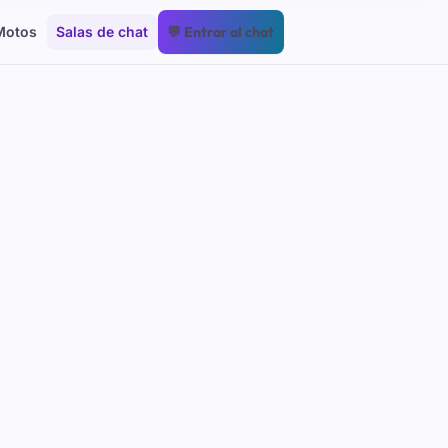
Motos
Salas de chat
💬 Entrar al chat