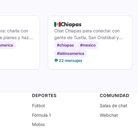
🇲🇽
Chiapas
a: charla con
Chat Chiapas para conectar con
e planes y haz
gente de Tuxtla, San Cristóbal y
at de México DF.
Tapachula: café, tradiciones,
america
#chiapas
#mexico
costumbres locales y amistad sin
#latinoamerica
registro.
💬 22 mensajes
DEPORTES
COMUNIDAD
Fútbol
Salas de chat
Fórmula 1
Webchat
Motos