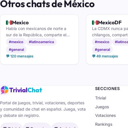
Otros chats de México
🇲🇽
🇲🇽
Mexico
MexicoDF
Habla con mexicanos de norte a
La CDMX nunca par
sur de la República, comparte el
chilangos, compart
día a día y haz amistades nuevas
contactos en el ch
#mexico
#latinoamerica
#mexico
#latino
en el chat de México.
#general
#general
💬 120 mensajes
💬 49 mensajes
Trivial
Chat
SECCIONES
Trivial
Portal de juegos, trivial, votaciones, deportes
Juegos
y comunidad de chat en español. Juega, vota
y debate sin registro.
Votaciones
Rankings