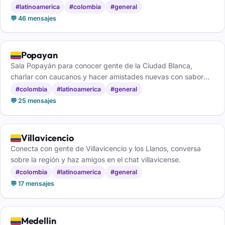
del país.
#latinoamerica
#colombia
#general
💬 46 mensajes
🇨🇴
Popayan
Sala Popayán para conocer gente de la Ciudad Blanca,
charlar con caucanos y hacer amistades nuevas con sabor
del sur de Colombia.
#colombia
#latinoamerica
#general
💬 25 mensajes
🇨🇴
Villavicencio
Conecta con gente de Villavicencio y los Llanos, conversa
sobre la región y haz amigos en el chat villavicense.
#colombia
#latinoamerica
#general
💬 17 mensajes
🇨🇴
Medellin