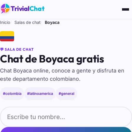
Trivial
Chat
Inicio
Salas de chat
Boyaca
🇨🇴
💬 SALA DE CHAT
Chat de Boyaca gratis
Chat Boyaca online, conoce a gente y disfruta en
este departamento colombiano.
#colombia
#latinoamerica
#general
Tu nombre para entrar al chat de Boyaca