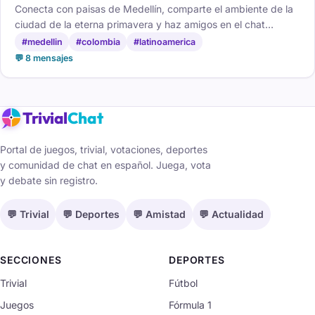
Conecta con paisas de Medellín, comparte el ambiente de la
ciudad de la eterna primavera y haz amigos en el chat
medellinense.
#medellin
#colombia
#latinoamerica
💬 8 mensajes
Trivial
Chat
Portal de juegos, trivial, votaciones, deportes
y comunidad de chat en español. Juega, vota
y debate sin registro.
💬 Trivial
💬 Deportes
💬 Amistad
💬 Actualidad
SECCIONES
DEPORTES
Trivial
Fútbol
Juegos
Fórmula 1