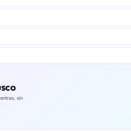
usco
ntras, sin