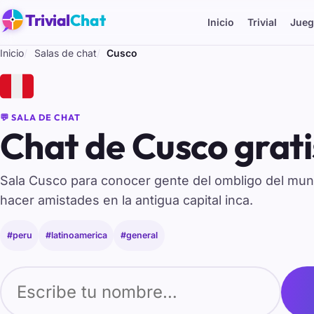
Trivial
Chat
Inicio
Trivial
Jueg
Inicio
Salas de chat
Cusco
🇵🇪
💬 SALA DE CHAT
Chat de Cusco grati
Sala Cusco para conocer gente del ombligo del mun
hacer amistades en la antigua capital inca.
#peru
#latinoamerica
#general
Tu nombre para entrar al chat de Cusco