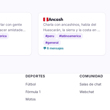
🇵🇪
Ancash
rlar con gente
Charla con ancashinos, habla del
hacer amistades
Huascarán, la sierra y la costa en el
 un poco de la
chat de Áncash.
erica
#peru
#latinoamerica
peruano.
#general
💬 6 mensajes
DEPORTES
COMUNIDAD
Fútbol
Salas de chat
Fórmula 1
Webchat
Motos