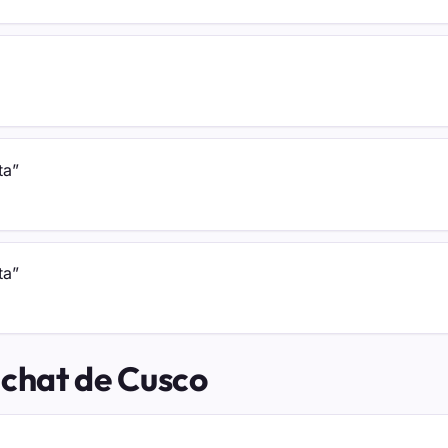
ta”
ta”
 chat de Cusco