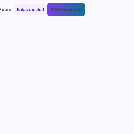
Motos
Salas de chat
💬 Entrar al chat