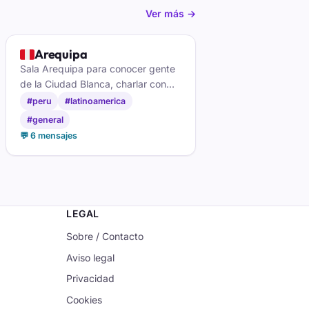
Ver más →
🇵🇪
Arequipa
Sala Arequipa para conocer gente
de la Ciudad Blanca, charlar con
arequipeños y hacer amistades a la
#peru
#latinoamerica
sombra del Misti.
#general
💬 6 mensajes
LEGAL
Sobre / Contacto
Aviso legal
Privacidad
Cookies