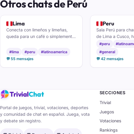
Otros chats de Perú
🇵🇪
🇵🇪
Lima
Peru
Conecta con limeños y limeñas,
Sala Perú para cha
queda para un café o simplemente
de Lima a Cusco, 
conversa sobre la ciudad en el chat
nuevas y compartir
#peru
#latinoam
de Lima.
sazón y el cariño 
#lima
#peru
#latinoamerica
#general
💬 55 mensajes
💬 42 mensajes
Trivial
Chat
SECCIONES
Trivial
Portal de juegos, trivial, votaciones, deportes
Juegos
y comunidad de chat en español. Juega, vota
y debate sin registro.
Votaciones
Rankings