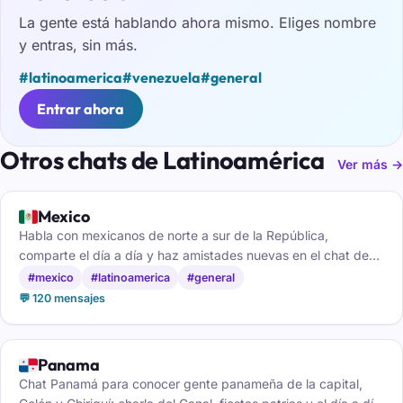
La gente está hablando ahora mismo. Eliges nombre
y entras, sin más.
#latinoamerica
#venezuela
#general
Entrar ahora
Otros chats de Latinoamérica
Ver más →
🇲🇽
Mexico
Habla con mexicanos de norte a sur de la República,
comparte el día a día y haz amistades nuevas en el chat de
México.
#mexico
#latinoamerica
#general
💬 120 mensajes
🇵🇦
Panama
Chat Panamá para conocer gente panameña de la capital,