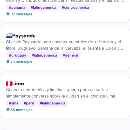
Colón y Chiriquí: charla del Canal, fiestas patrias y el día a día
del istmo.
#panama
#latinoamerica
#centroamerica
💬 87 mensajes
🇺🇾
Paysandu
Chat de Paysandú para conocer orientales de la Heroica y el
litoral uruguayo: Semana de la Cerveza, el puente a Colón y el
ritmo sanducero.
#uruguay
#latinoamerica
#general
💬 73 mensajes
🇵🇪
Lima
Conecta con limeños y limeñas, queda para un café o
simplemente conversa sobre la ciudad en el chat de Lima.
#lima
#peru
#latinoamerica
💬 55 mensajes