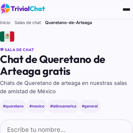
Trivial
Chat
Inicio
Salas de chat
Queretano-de-Arteaga
🇲🇽
💬 SALA DE CHAT
Chat de Queretano de
Arteaga gratis
Chats de Queretano de arteaga en nuestras salas
de amistad de México
#queretano
#mexico
#latinoamerica
#general
Tu nombre para entrar al chat de Queretano-de-Arteaga