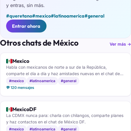
y entras, sin más.
#queretano
#mexico
#latinoamerica
#general
Entrar ahora
Otros chats de México
Ver más →
🇲🇽
Mexico
Habla con mexicanos de norte a sur de la República,
comparte el día a día y haz amistades nuevas en el chat de
México.
#mexico
#latinoamerica
#general
💬 120 mensajes
🇲🇽
MexicoDF
La CDMX nunca para: charla con chilangos, comparte planes
y haz contactos en el chat de México DF.
#mexico
#latinoamerica
#general