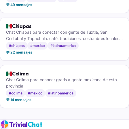
💬 49 mensajes
🇲🇽
Chiapas
Chat Chiapas para conectar con gente de Tuxtla, San
Cristóbal y Tapachula: café, tradiciones, costumbres locales y
amistad sin registro.
#chiapas
#mexico
#latinoamerica
💬 22 mensajes
🇲🇽
Colima
Chat Colima para conocer gratis a gente mexicana de esta
provincia
#colima
#mexico
#latinoamerica
💬 14 mensajes
Trivial
Chat