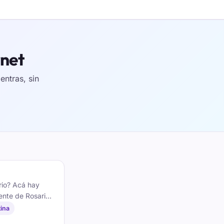
rnet
ntras, sin
rio? Acá hay
gente de Rosario
é un apodo,
ina
 listo: gratis y