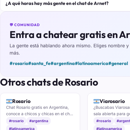
¿A qué horas hay más gente en el chat de Arnet?
💬 COMUNIDAD
Entra a chatear gratis en A
La gente está hablando ahora mismo. Eliges nombre y e
más.
#rosario
#santa_fe
#argentina
#latinoamerica
#general
Otros chats de Rosario
🇦🇷
🇦🇷
Rosario
Viarosario
Chat Rosario gratis en Argentina,
¿Buscabas Viarosa
conoce a chicos y chicas en el chat
sala abierta para 
de Rosario.
y de Santa Fe. Pon
#rosario
#argentina
#rosario
#argent
sumate a la charla y
#latinoamerica
#latinoamerica