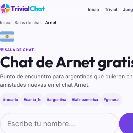
Trivial
Chat
Inicio
Trivial
Jueg
Inicio
Salas de chat
Arnet
🇦🇷
💬 SALA DE CHAT
Chat de Arnet grati
Punto de encuentro para argentinos que quieren cha
amistades nuevas en el chat Arnet.
#rosario
#santa_fe
#argentina
#latinoamerica
#general
Tu nombre para entrar al chat de Arnet