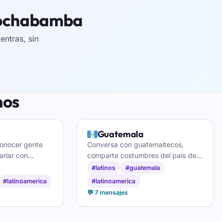
 Cochabamba
ntras, sin
nos
🇬🇹
Guatemala
conocer gente
Conversa con guatemaltecos,
arlar con
comparte costumbres del país de
amistades
la eterna primavera y haz amigos
#latinos
#guatemala
onda sureña.
en el chat de Guatemala.
#latinoamerica
#latinoamerica
💬 7 mensajes