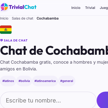
Trivial
Chat
Inicio
Trivial
Jueg
Inicio
Salas de chat
Cochabamba
🇧🇴
💬 SALA DE CHAT
Chat de Cochabamb
Chat Cochabamba gratis, conoce a hombres y muj
amigos en Bolivia.
#latinos
#bolivia
#latinoamerica
#general
Tu nombre para entrar al chat de Cochabamba