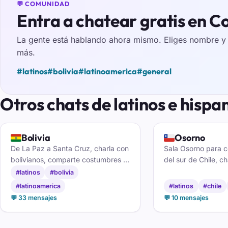
💬 COMUNIDAD
Entra a chatear gratis en
La gente está hablando ahora mismo. Eliges nombre y e
más.
#latinos
#bolivia
#latinoamerica
#general
Otros chats de latinos e hispa
🇧🇴
🇨🇱
Bolivia
Osorno
De La Paz a Santa Cruz, charla con
Sala Osorno para 
bolivianos, comparte costumbres y
del sur de Chile, ch
haz amistades nuevas en el chat
osorninos y hacer 
#latinos
#bolivia
de Bolivia.
nuevas con buena 
#latinoamerica
#latinos
#chile
💬 33 mensajes
💬 10 mensajes