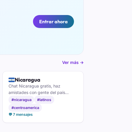
Entrar ahora
Ver más →
🇳🇮
Nicaragua
Chat Nicaragua gratis, haz
amistades con gente del país
nicaraguense, busca tu amor.
#nicaragua
#latinos
#centroamerica
💬 7 mensajes