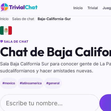
Trivial
Chat
Inicio
Trivial
Jueg
Inicio
Salas de chat
Baja-California-Sur
🇲🇽
💬 SALA DE CHAT
Chat de Baja Califo
Sala Baja California Sur para conocer gente de La P
sudcalifornianos y hacer amistades nuevas.
#mexico
#latinoamerica
#general
Tu nombre para entrar al chat de Baja-California-Sur