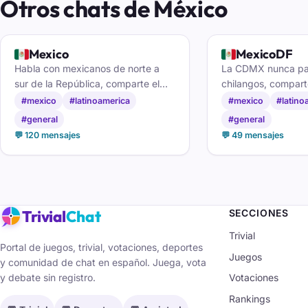
Otros chats de México
🇲🇽
🇲🇽
Mexico
MexicoDF
Habla con mexicanos de norte a
La CDMX nunca par
sur de la República, comparte el
chilangos, compart
día a día y haz amistades nuevas
contactos en el ch
#mexico
#latinoamerica
#mexico
#latino
en el chat de México.
#general
#general
💬 120 mensajes
💬 49 mensajes
Trivial
Chat
SECCIONES
Trivial
Portal de juegos, trivial, votaciones, deportes
Juegos
y comunidad de chat en español. Juega, vota
y debate sin registro.
Votaciones
Rankings