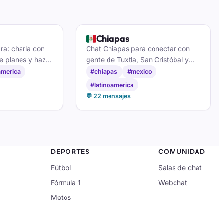
🇲🇽
Chiapas
a: charla con
Chat Chiapas para conectar con
e planes y haz
gente de Tuxtla, San Cristóbal y
at de México DF.
Tapachula: café, tradiciones,
america
#chiapas
#mexico
costumbres locales y amistad sin
#latinoamerica
registro.
💬 22 mensajes
DEPORTES
COMUNIDAD
Fútbol
Salas de chat
Fórmula 1
Webchat
Motos