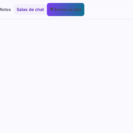
Motos
Salas de chat
💬 Entrar al chat