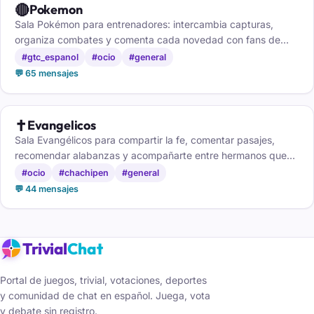
🔴
Pokemon
Sala Pokémon para entrenadores: intercambia capturas,
organiza combates y comenta cada novedad con fans de
todas las generaciones.
#gtc_espanol
#ocio
#general
💬 65 mensajes
✝️
Evangelicos
Sala Evangélicos para compartir la fe, comentar pasajes,
recomendar alabanzas y acompañarte entre hermanos que
caminan contigo.
#ocio
#chachipen
#general
💬 44 mensajes
Trivial
Chat
Portal de juegos, trivial, votaciones, deportes
y comunidad de chat en español. Juega, vota
y debate sin registro.