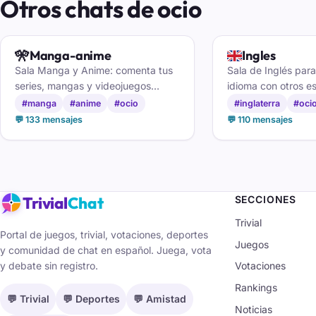
Otros chats de ocio
🎌
🇬🇧
Manga-anime
Ingles
Sala Manga y Anime: comenta tus
Sala de Inglés para
series, mangas y videojuegos
idioma con otros e
favoritos, recomienda títulos y
resolver dudas y h
#manga
#anime
#ocio
#inglaterra
#oci
encuentra otakus con tus mismos
que vive o ha vivid
💬 133 mensajes
💬 110 mensajes
gustos.
anglosajones.
Trivial
Chat
SECCIONES
Trivial
Portal de juegos, trivial, votaciones, deportes
Juegos
y comunidad de chat en español. Juega, vota
y debate sin registro.
Votaciones
Rankings
💬 Trivial
💬 Deportes
💬 Amistad
Noticias