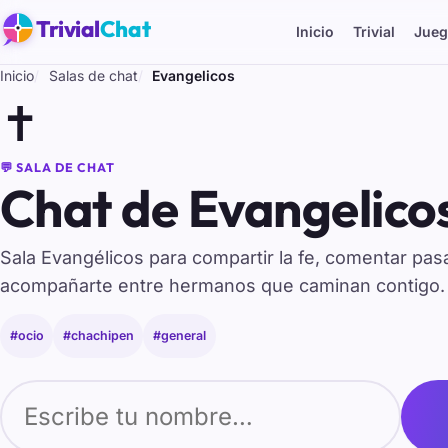
Trivial
Chat
Inicio
Trivial
Jueg
Inicio
Salas de chat
Evangelicos
✝️
💬 SALA DE CHAT
Chat de Evangelicos
Sala Evangélicos para compartir la fe, comentar pa
acompañarte entre hermanos que caminan contigo.
#ocio
#chachipen
#general
Tu nombre para entrar al chat de Evangelicos