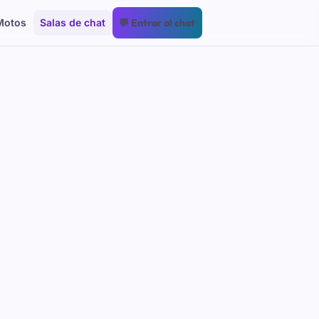
Motos
Salas de chat
💬 Entrar al chat