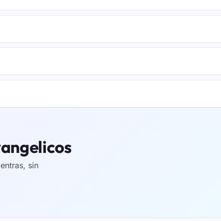
vangelicos
ntras, sin