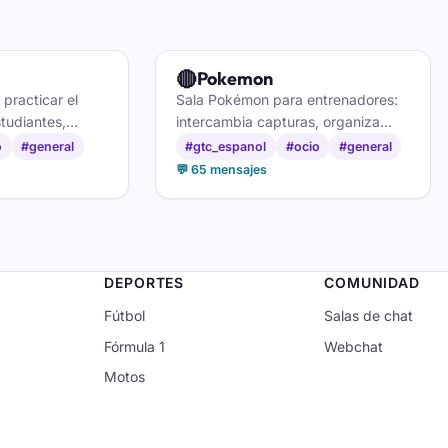
🔴
Pokemon
 practicar el
Sala Pokémon para entrenadores:
studiantes,
intercambia capturas, organiza
ablar con gente
combates y comenta cada
o
#general
#gtc_espanol
#ocio
#general
o en países
novedad con fans de todas las
💬 65 mensajes
generaciones.
DEPORTES
COMUNIDAD
Fútbol
Salas de chat
Fórmula 1
Webchat
Motos