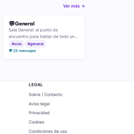
Ver más →
💬
General
Sala General: el punto de
encuentro para hablar de todo un
poco, conocer gente variada y
#ocio
#general
entrar en la conversación que más
💬 25 mensajes
te apetezca.
LEGAL
Sobre / Contacto
Aviso legal
Privacidad
Cookies
Condiciones de uso