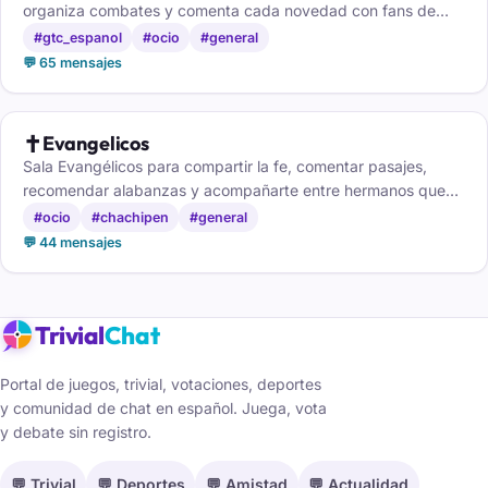
organiza combates y comenta cada novedad con fans de
todas las generaciones.
#gtc_espanol
#ocio
#general
💬 65 mensajes
✝️
Evangelicos
Sala Evangélicos para compartir la fe, comentar pasajes,
recomendar alabanzas y acompañarte entre hermanos que
caminan contigo.
#ocio
#chachipen
#general
💬 44 mensajes
Trivial
Chat
Portal de juegos, trivial, votaciones, deportes
y comunidad de chat en español. Juega, vota
y debate sin registro.
💬 Trivial
💬 Deportes
💬 Amistad
💬 Actualidad