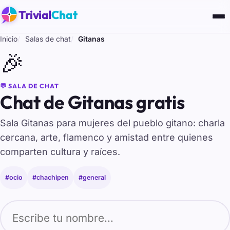
Trivial
Chat
Inicio
Salas de chat
Gitanas
🎉
💬 SALA DE CHAT
Chat de Gitanas gratis
Sala Gitanas para mujeres del pueblo gitano: charla
cercana, arte, flamenco y amistad entre quienes
comparten cultura y raíces.
#ocio
#chachipen
#general
Tu nombre para entrar al chat de Gitanas