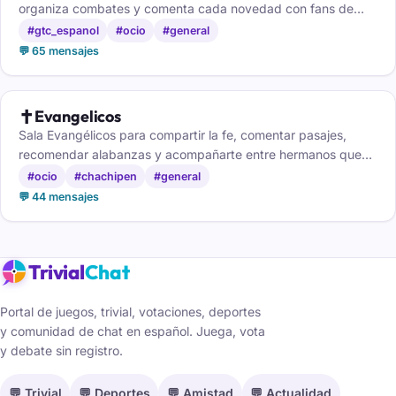
organiza combates y comenta cada novedad con fans de
todas las generaciones.
#gtc_espanol
#ocio
#general
💬 65 mensajes
✝️
Evangelicos
Sala Evangélicos para compartir la fe, comentar pasajes,
recomendar alabanzas y acompañarte entre hermanos que
caminan contigo.
#ocio
#chachipen
#general
💬 44 mensajes
Trivial
Chat
Portal de juegos, trivial, votaciones, deportes
y comunidad de chat en español. Juega, vota
y debate sin registro.
💬 Trivial
💬 Deportes
💬 Amistad
💬 Actualidad