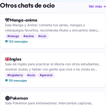
Otros chats de ocio
Ver más →
🎌
Manga-anime
Sala Manga y Anime: comenta tus series, mangas y
videojuegos favoritos, recomienda títulos y encuentra otakus
con tus mismos gustos.
#manga
#anime
#ocio
💬 133 mensajes
🇬🇧
Ingles
Sala de Inglés para practicar el idioma con otros estudiantes,
resolver dudas y hablar con gente que vive o ha vivido en
países anglosajones.
#inglaterra
#ocio
#general
💬 110 mensajes
🔴
Pokemon
Sala Pokémon para entrenadores: intercambia capturas,