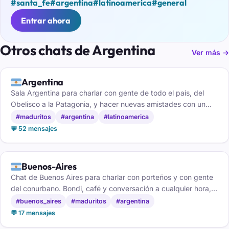
#santa_fe
#argentina
#latinoamerica
#general
Entrar ahora
Otros chats de Argentina
Ver más →
🇦🇷
Argentina
Sala Argentina para charlar con gente de todo el país, del
Obelisco a la Patagonia, y hacer nuevas amistades con un
buen mate de por medio.
#maduritos
#argentina
#latinoamerica
💬 52 mensajes
🇦🇷
Buenos-Aires
Chat de Buenos Aires para charlar con porteños y con gente
del conurbano. Bondi, café y conversación a cualquier hora,
gratis y sin registro.
#buenos_aires
#maduritos
#argentina
💬 17 mensajes