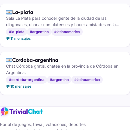
🇦🇷
La-plata
Sala La Plata para conocer gente de la ciudad de las
diagonales, charlar con platenses y hacer amistades en la
capital bonaerense.
#la-plata
#argentina
#latinoamerica
💬 11 mensajes
🇦🇷
Cordoba-argentina
Chat Córdoba gratis, chatea en la provincia de Córdoba en
Argentina.
#cordoba-argentina
#argentina
#latinoamerica
💬 10 mensajes
Trivial
Chat
Portal de juegos, trivial, votaciones, deportes