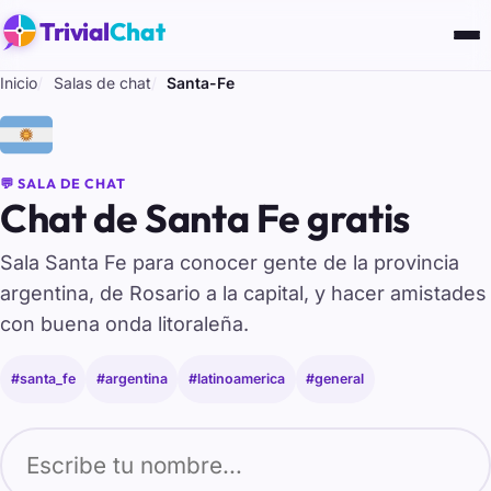
Trivial
Chat
Inicio
Salas de chat
Santa-Fe
🇦🇷
💬 SALA DE CHAT
Chat de Santa Fe gratis
Sala Santa Fe para conocer gente de la provincia
argentina, de Rosario a la capital, y hacer amistades
con buena onda litoraleña.
#santa_fe
#argentina
#latinoamerica
#general
Tu nombre para entrar al chat de Santa-Fe