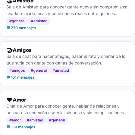
🤝
Amistad
Sala de Amistad para conocer gente nueva sin compromisos:
charla relajada, risas y conexiones reales entre quienes
buscan buena compañía.
#general
#amistad
💬 279 mensajes
🤝
Amigos
Sala de chat para hacer amigos, pasar el rato y charlar de lo
que surja con gente con ganas de conversación.
#amigos
#general
#amistad
💬 161 mensajes
❤️
Amor
Chat de Amor para conocer gente, hablar de relaciones y
buscar esa conexión especial sin prisa y sin complicaciones.
#amor
#amistad
#general
💬 159 mensajes