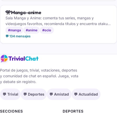
🎌
Manga-anime
Sala Manga y Anime: comenta tus series, mangas y
videojuegos favoritos, recomienda títulos y encuentra otakus
con tus mismos gustos.
#manga
#anime
#ocio
💬 134 mensajes
Trivial
Chat
Portal de juegos, trivial, votaciones, deportes
y comunidad de chat en español. Juega, vota
y debate sin registro.
💬 Trivial
💬 Deportes
💬 Amistad
💬 Actualidad
SECCIONES
DEPORTES