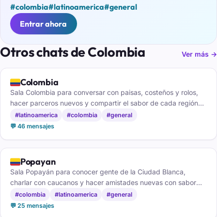
#colombia
#latinoamerica
#general
Entrar ahora
Otros chats de Colombia
Ver más →
🇨🇴
Colombia
Sala Colombia para conversar con paisas, costeños y rolos,
hacer parceros nuevos y compartir el sabor de cada región
del país.
#latinoamerica
#colombia
#general
💬 46 mensajes
🇨🇴
Popayan
Sala Popayán para conocer gente de la Ciudad Blanca,
charlar con caucanos y hacer amistades nuevas con sabor
del sur de Colombia.
#colombia
#latinoamerica
#general
💬 25 mensajes