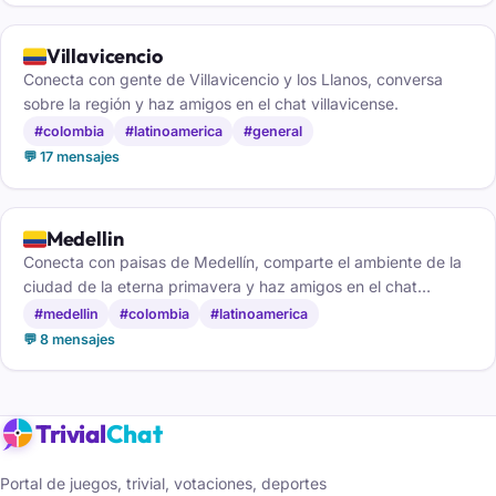
🇨🇴
Villavicencio
Conecta con gente de Villavicencio y los Llanos, conversa
sobre la región y haz amigos en el chat villavicense.
#colombia
#latinoamerica
#general
💬 17 mensajes
🇨🇴
Medellin
Conecta con paisas de Medellín, comparte el ambiente de la
ciudad de la eterna primavera y haz amigos en el chat
medellinense.
#medellin
#colombia
#latinoamerica
💬 8 mensajes
Trivial
Chat
Portal de juegos, trivial, votaciones, deportes