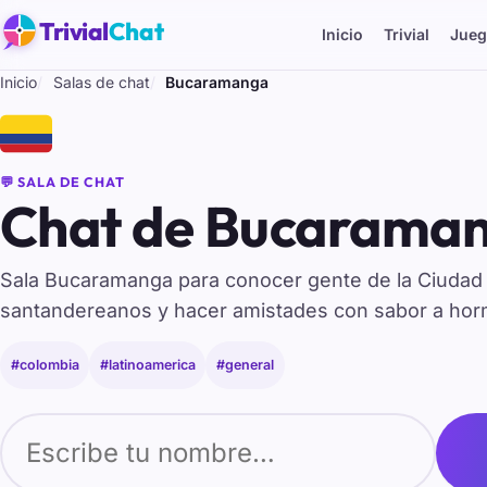
Trivial
Chat
Inicio
Trivial
Jueg
Inicio
Salas de chat
Bucaramanga
🇨🇴
💬 SALA DE CHAT
Chat de Bucaraman
Sala Bucaramanga para conocer gente de la Ciudad B
santandereanos y hacer amistades con sabor a hor
#colombia
#latinoamerica
#general
Tu nombre para entrar al chat de Bucaramanga