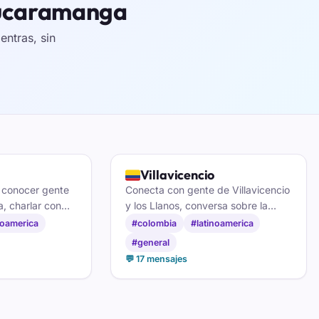
 Bucaramanga
ntras, sin
🇨🇴
Villavicencio
 conocer gente
Conecta con gente de Villavicencio
a, charlar con
y los Llanos, conversa sobre la
amistades
región y haz amigos en el chat
noamerica
#colombia
#latinoamerica
el sur de
villavicense.
#general
💬 17 mensajes