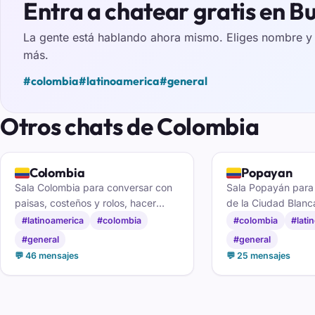
Entra a chatear gratis en
La gente está hablando ahora mismo. Eliges nombre y e
más.
#colombia
#latinoamerica
#general
Otros chats de Colombia
🇨🇴
🇨🇴
Colombia
Popayan
Sala Colombia para conversar con
Sala Popayán para
paisas, costeños y rolos, hacer
de la Ciudad Blanc
parceros nuevos y compartir el
caucanos y hacer 
#latinoamerica
#colombia
#colombia
#lati
sabor de cada región del país.
nuevas con sabor d
#general
#general
Colombia.
💬 46 mensajes
💬 25 mensajes