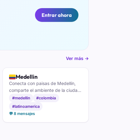
Entrar ahora
Ver más →
🇨🇴
Medellin
Conecta con paisas de Medellín,
comparte el ambiente de la ciudad
de la eterna primavera y haz
#medellin
#colombia
amigos en el chat medellinense.
#latinoamerica
💬 8 mensajes