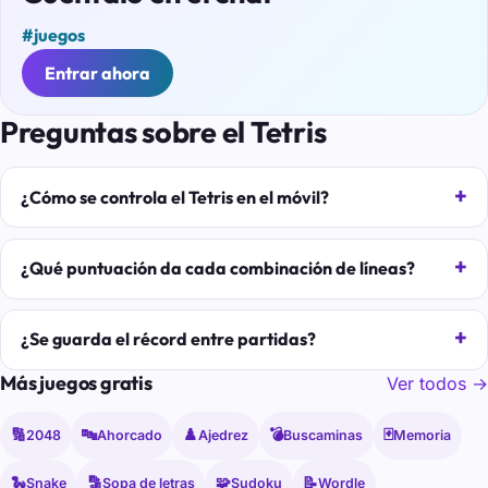
#juegos
Entrar ahora
Preguntas sobre el Tetris
¿Cómo se controla el Tetris en el móvil?
¿Qué puntuación da cada combinación de líneas?
¿Se guarda el récord entre partidas?
Más juegos gratis
Ver todos →
🔢
🔤
♟️
💣
🃏
2048
Ahorcado
Ajedrez
Buscaminas
Memoria
🐍
🔡
🧩
📝
Snake
Sopa de letras
Sudoku
Wordle