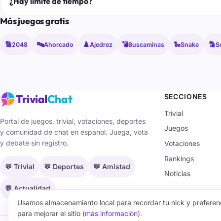
¿Hay límite de tiempo?
Más juegos gratis
🔢
🔤
♟️
💣
🐍
🔡
2048
Ahorcado
Ajedrez
Buscaminas
Snake
S
Trivial
Chat
SECCIONES
Trivial
Portal de juegos, trivial, votaciones, deportes
Juegos
y comunidad de chat en español. Juega, vota
y debate sin registro.
Votaciones
Rankings
💬 Trivial
💬 Deportes
💬 Amistad
Noticias
💬 Actualidad
Usamos almacenamiento local para recordar tu nick y preferenc
para mejorar el sitio (
más información
).