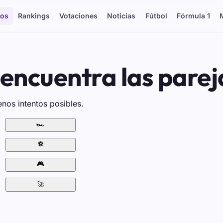
os
Rankings
Votaciones
Noticias
Fútbol
Fórmula 1
encuentra las parej
nos intentos posibles.
🏎️
⚽
🎮
🚀