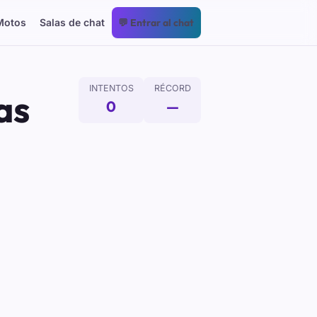
Motos
Salas de chat
💬 Entrar al chat
INTENTOS
RÉCORD
as
0
—