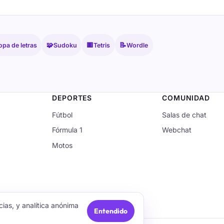
🧩
🟥
📝
opa de letras
Sudoku
Tetris
Wordle
DEPORTES
COMUNIDAD
Fútbol
Salas de chat
Fórmula 1
Webchat
Motos
ias, y analítica anónima
Entendido