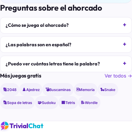
Preguntas sobre el ahorcado
¿Cómo se juega al ahorcado?
¿Las palabras son en español?
¿Puedo ver cuántas letras tiene la palabra?
Más juegos gratis
Ver todos →
🔢
♟️
💣
🃏
🐍
2048
Ajedrez
Buscaminas
Memoria
Snake
🔡
🧩
🟥
📝
Sopa de letras
Sudoku
Tetris
Wordle
Trivial
Chat