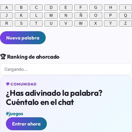
A
B
C
D
E
F
G
H
I
J
K
L
M
N
Ñ
O
P
Q
R
S
T
U
V
W
X
Y
Z
Nueva palabra
🏆 Ranking de ahorcado
Cargando…
💬 COMUNIDAD
¿Has adivinado la palabra?
Cuéntalo en el chat
#juegos
Entrar ahora