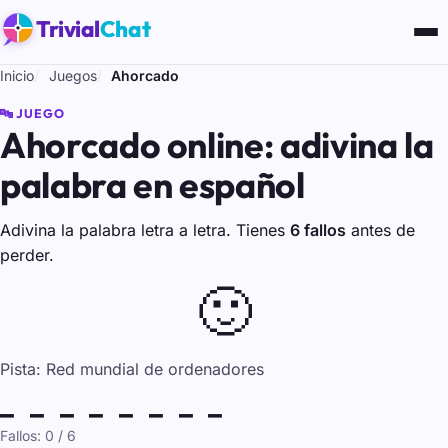
Trivial
Chat
Inicio
Juegos
Ahorcado
🔤 JUEGO
Ahorcado online: adivina la
palabra en español
Adivina la palabra letra a letra. Tienes
6 fallos
antes de
perder.
🙂
Pista:
Red mundial de ordenadores
_ _ _ _ _ _ _ _
Fallos:
0
/ 6