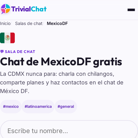
Trivial
Chat
Inicio
Salas de chat
MexicoDF
🇲🇽
💬 SALA DE CHAT
Chat de MexicoDF gratis
La CDMX nunca para: charla con chilangos,
comparte planes y haz contactos en el chat de
México DF.
#mexico
#latinoamerica
#general
Tu nombre para entrar al chat de MexicoDF