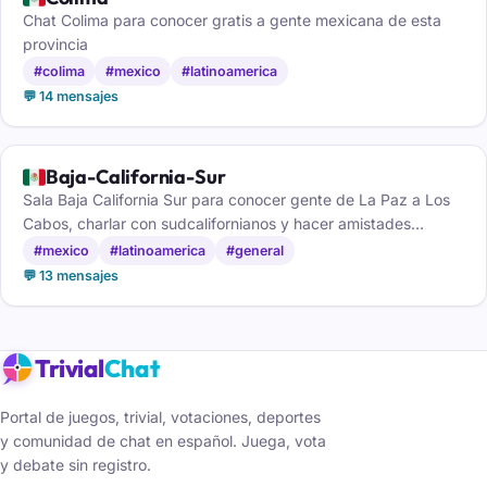
Chat Colima para conocer gratis a gente mexicana de esta
provincia
#colima
#mexico
#latinoamerica
💬 14 mensajes
🇲🇽
Baja-California-Sur
Sala Baja California Sur para conocer gente de La Paz a Los
Cabos, charlar con sudcalifornianos y hacer amistades
nuevas.
#mexico
#latinoamerica
#general
💬 13 mensajes
Trivial
Chat
Portal de juegos, trivial, votaciones, deportes
y comunidad de chat en español. Juega, vota
y debate sin registro.