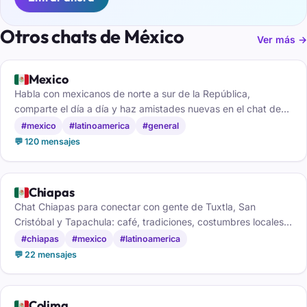
Otros chats de México
Ver más →
🇲🇽
Mexico
Habla con mexicanos de norte a sur de la República,
comparte el día a día y haz amistades nuevas en el chat de
México.
#mexico
#latinoamerica
#general
💬 120 mensajes
🇲🇽
Chiapas
Chat Chiapas para conectar con gente de Tuxtla, San
Cristóbal y Tapachula: café, tradiciones, costumbres locales y
amistad sin registro.
#chiapas
#mexico
#latinoamerica
💬 22 mensajes
🇲🇽
Colima