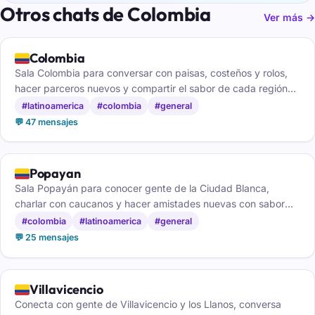
Otros chats de Colombia
Ver más →
🇨🇴
Colombia
Sala Colombia para conversar con paisas, costeños y rolos,
hacer parceros nuevos y compartir el sabor de cada región
del país.
#latinoamerica
#colombia
#general
💬 47 mensajes
🇨🇴
Popayan
Sala Popayán para conocer gente de la Ciudad Blanca,
charlar con caucanos y hacer amistades nuevas con sabor
del sur de Colombia.
#colombia
#latinoamerica
#general
💬 25 mensajes
🇨🇴
Villavicencio
Conecta con gente de Villavicencio y los Llanos, conversa