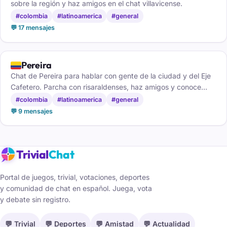
sobre la región y haz amigos en el chat villavicense.
#colombia
#latinoamerica
#general
💬 17 mensajes
🇨🇴
Pereira
Chat de Pereira para hablar con gente de la ciudad y del Eje
Cafetero. Parcha con risaraldenses, haz amigos y conoce
gente nueva, gratis y sin registro.
#colombia
#latinoamerica
#general
💬 9 mensajes
Trivial
Chat
Portal de juegos, trivial, votaciones, deportes
y comunidad de chat en español. Juega, vota
y debate sin registro.
💬 Trivial
💬 Deportes
💬 Amistad
💬 Actualidad