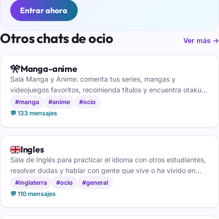
Entrar ahora
Otros chats de ocio
Ver más →
🎌
Manga-anime
Sala Manga y Anime: comenta tus series, mangas y
videojuegos favoritos, recomienda títulos y encuentra otakus
con tus mismos gustos.
#manga
#anime
#ocio
💬 133 mensajes
🇬🇧
Ingles
Sala de Inglés para practicar el idioma con otros estudiantes,
resolver dudas y hablar con gente que vive o ha vivido en
países anglosajones.
#inglaterra
#ocio
#general
💬 110 mensajes