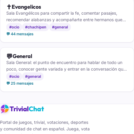
✝️
Evangelicos
Sala Evangélicos para compartir la fe, comentar pasajes,
recomendar alabanzas y acompañarte entre hermanos que
caminan contigo.
#ocio
#chachipen
#general
💬 44 mensajes
💬
General
Sala General: el punto de encuentro para hablar de todo un
poco, conocer gente variada y entrar en la conversación que
más te apetezca.
#ocio
#general
💬 25 mensajes
Trivial
Chat
Portal de juegos, trivial, votaciones, deportes
y comunidad de chat en español. Juega, vota