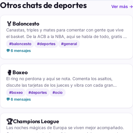
Otros chats de deportes
Ver más →
🏅
Baloncesto
Canastas, triples y mates para comentar con gente que vive
el basket. De la ACB a la NBA, aquí se habla de todo, gratis y
sin cuenta.
#baloncesto
#deportes
#general
💬 6 mensajes
🥊
Boxeo
El ring no perdona y aquí se nota. Comenta los asaltos,
discute las tarjetas de los jueces y vibra con cada gran
combate junto a quienes aman el noble arte.
#boxeo
#deportes
#ocio
💬 6 mensajes
🏆
Champions League
Las noches mágicas de Europa se viven mejor acompañado.