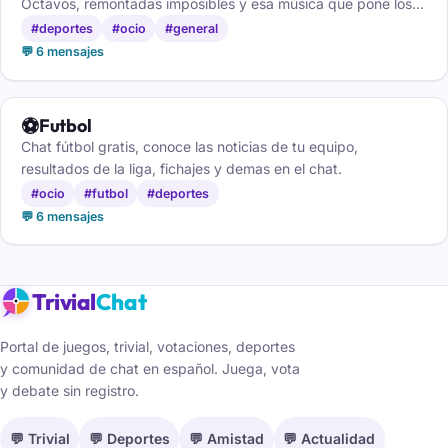
Octavos, remontadas imposibles y esa música que pone los
pelos de punta. Comenta con la peña.
#deportes
#ocio
#general
💬 6 mensajes
⚽
Futbol
Chat fútbol gratis, conoce las noticias de tu equipo,
resultados de la liga, fichajes y demas en el chat.
#ocio
#futbol
#deportes
💬 6 mensajes
Trivial
Chat
Portal de juegos, trivial, votaciones, deportes
y comunidad de chat en español. Juega, vota
y debate sin registro.
💬 Trivial
💬 Deportes
💬 Amistad
💬 Actualidad