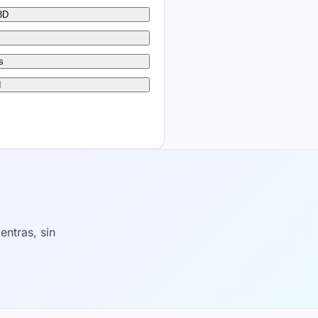
3D
s
d
ntras, sin