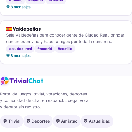
#toledo
#madrid
#castilla
💬 8 mensajes
🇪🇸
Valdepeñas
Sala Valdepeñas para conocer gente de Ciudad Real, brindar
con un buen vino y hacer amigos por toda la comarca
manchega.
#ciudad-real
#madrid
#castilla
💬 8 mensajes
Trivial
Chat
Portal de juegos, trivial, votaciones, deportes
y comunidad de chat en español. Juega, vota
y debate sin registro.
💬 Trivial
💬 Deportes
💬 Amistad
💬 Actualidad