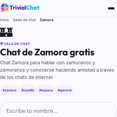
Trivial
Chat
Inicio
Salas de chat
Zamora
🏰
💬 SALA DE CHAT
Chat de Zamora gratis
Chat Zamora para hablar con zamoranos y
zamoranos y conocerse haciendo amistad a traves
de los chats de internet
#zamora
#castilla
#espana
#general
Tu nombre para entrar al chat de Zamora