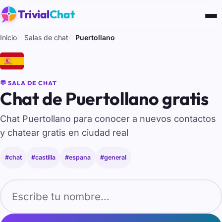
Trivial
Chat
Inicio
Salas de chat
Puertollano
🇪🇸
💬 SALA DE CHAT
Chat de Puertollano gratis
Chat Puertollano para conocer a nuevos contactos
y chatear gratis en ciudad real
#chat
#castilla
#espana
#general
Tu nombre para entrar al chat de Puertollano