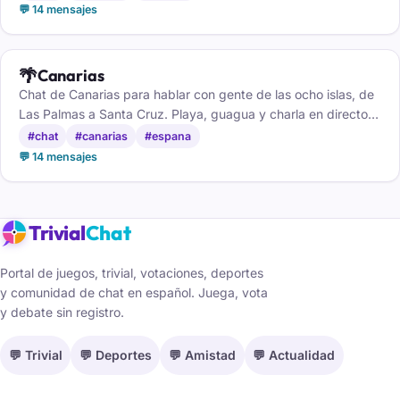
💬 14 mensajes
🌴
Canarias
Chat de Canarias para hablar con gente de las ocho islas, de
Las Palmas a Santa Cruz. Playa, guagua y charla en directo,
gratis y sin registro.
#chat
#canarias
#espana
💬 14 mensajes
Trivial
Chat
Portal de juegos, trivial, votaciones, deportes
y comunidad de chat en español. Juega, vota
y debate sin registro.
💬 Trivial
💬 Deportes
💬 Amistad
💬 Actualidad