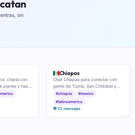
ucatan
ntras, sin
🇲🇽
Chiapas
a: charla con
Chat Chiapas para conectar con
e planes y haz
gente de Tuxtla, San Cristóbal y
at de México DF.
Tapachula: café, tradiciones,
america
#chiapas
#mexico
costumbres locales y amistad sin
#latinoamerica
registro.
💬 22 mensajes