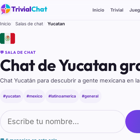
Trivial
Chat
Inicio
Trivial
Jueg
Inicio
Salas de chat
Yucatan
🇲🇽
💬 SALA DE CHAT
Chat de Yucatan gra
Chat Yucatán para descubrir a gente mexicana en la
#yucatan
#mexico
#latinoamerica
#general
Tu nombre para entrar al chat de Yucatan