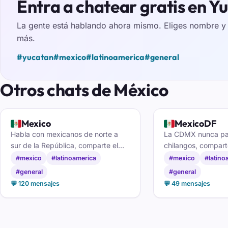
Entra a chatear gratis en Y
La gente está hablando ahora mismo. Eliges nombre y e
más.
#yucatan
#mexico
#latinoamerica
#general
Otros chats de México
🇲🇽
🇲🇽
Mexico
MexicoDF
Habla con mexicanos de norte a
La CDMX nunca par
sur de la República, comparte el
chilangos, compart
día a día y haz amistades nuevas
contactos en el ch
#mexico
#latinoamerica
#mexico
#latino
en el chat de México.
#general
#general
💬 120 mensajes
💬 49 mensajes