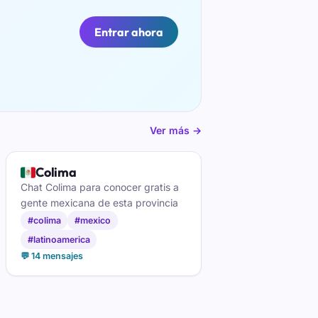
Entrar ahora
Ver más →
🇲🇽
Colima
Chat Colima para conocer gratis a
gente mexicana de esta provincia
#colima
#mexico
#latinoamerica
💬 14 mensajes