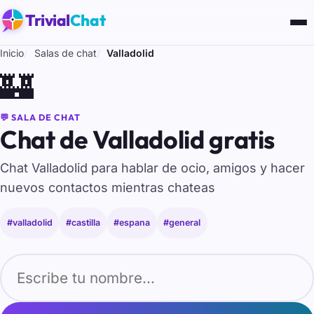
Trivial
Chat
Inicio
Salas de chat
Valladolid
🏰
💬 SALA DE CHAT
Chat de Valladolid gratis
Chat Valladolid para hablar de ocio, amigos y hacer
nuevos contactos mientras chateas
#valladolid
#castilla
#espana
#general
Tu nombre para entrar al chat de Valladolid