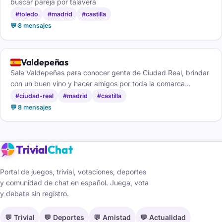
buscar pareja por talavera
#toledo
#madrid
#castilla
💬 8 mensajes
🇪🇸
Valdepeñas
Sala Valdepeñas para conocer gente de Ciudad Real, brindar
con un buen vino y hacer amigos por toda la comarca
manchega.
#ciudad-real
#madrid
#castilla
💬 8 mensajes
Trivial
Chat
Portal de juegos, trivial, votaciones, deportes
y comunidad de chat en español. Juega, vota
y debate sin registro.
💬 Trivial
💬 Deportes
💬 Amistad
💬 Actualidad