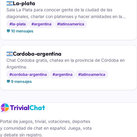
🇦🇷
La-plata
Sala La Plata para conocer gente de la ciudad de las
diagonales, charlar con platenses y hacer amistades en la
capital bonaerense.
#la-plata
#argentina
#latinoamerica
💬 10 mensajes
🇦🇷
Cordoba-argentina
Chat Córdoba gratis, chatea en la provincia de Córdoba en
Argentina.
#cordoba-argentina
#argentina
#latinoamerica
💬 9 mensajes
Trivial
Chat
Portal de juegos, trivial, votaciones, deportes
y comunidad de chat en español. Juega, vota
y debate sin registro.