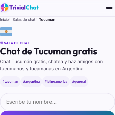
Trivial
Chat
Inicio
Salas de chat
Tucuman
🇦🇷
💬 SALA DE CHAT
Chat de Tucuman gratis
Chat Tucumán gratis, chatea y haz amigos con
tucumanos y tucamanas en Argentina.
#tucuman
#argentina
#latinoamerica
#general
Tu nombre para entrar al chat de Tucuman