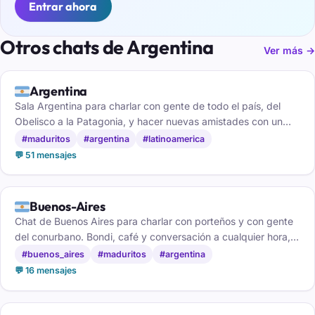
Entrar ahora
Otros chats de Argentina
Ver más →
🇦🇷
Argentina
Sala Argentina para charlar con gente de todo el país, del
Obelisco a la Patagonia, y hacer nuevas amistades con un
buen mate de por medio.
#maduritos
#argentina
#latinoamerica
💬 51 mensajes
🇦🇷
Buenos-Aires
Chat de Buenos Aires para charlar con porteños y con gente
del conurbano. Bondi, café y conversación a cualquier hora,
gratis y sin registro.
#buenos_aires
#maduritos
#argentina
💬 16 mensajes