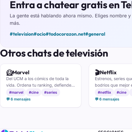
Entra a chatear gratis en Te
La gente está hablando ahora mismo. Eliges nombre y e
más.
#television
#ocio
#todocorazon.net
#general
Otros chats de televisión
🦸
🎬
Marvel
Netflix
Del UCM a los cómics de toda la
Estrenos, series q
vida. Ordena tu ranking, defiende a
bodrios que mejor e
tu héroe favorito y monta teorías
Cuéntanos qué est
#marvel
#cine
#series
#netflix
#cine
con otros que se saben las escenas
llévate ideas fresc
💬 6 mensajes
💬 6 mensajes
postcréditos.
próxima maratón en