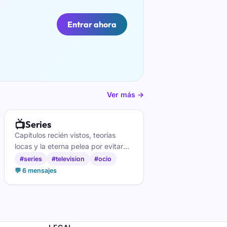
Entrar ahora
Ver más →
📺
Series
Capítulos recién vistos, teorías
locas y la eterna pelea por evitar
spoilers. Para quienes encadenan
#series
#television
#ocio
temporadas sin pestañear.
💬 6 mensajes