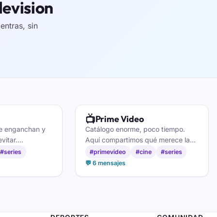
levision
ntras, sin
📺
Prime Video
ue enganchan y
Catálogo enorme, poco tiempo.
vitar.
Aquí compartimos qué merece la
ás viendo y
pena en Prime Video, qué dejar a
#series
#primevideo
#cine
#series
as para tu
medias y esa serie que nadie te
💬 6 mensajes
 Netflix.
había recomendado todavía.