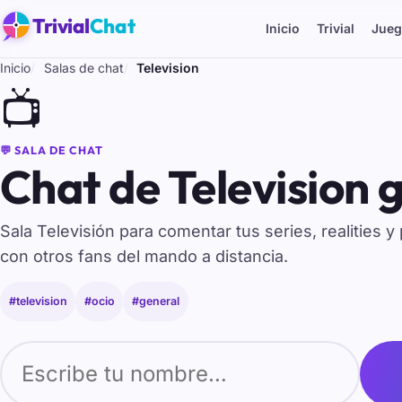
Trivial
Chat
Inicio
Trivial
Jueg
Inicio
Salas de chat
Television
📺
💬 SALA DE CHAT
Chat de Television g
Sala Televisión para comentar tus series, realities 
con otros fans del mando a distancia.
#television
#ocio
#general
Tu nombre para entrar al chat de Television