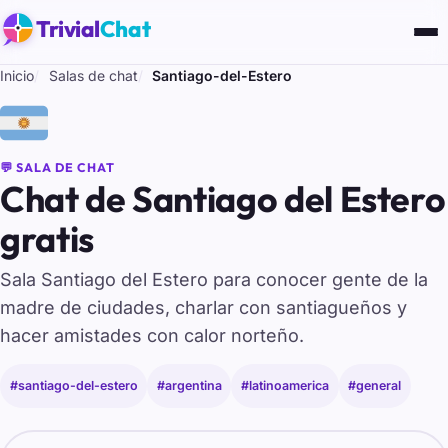
Trivial
Chat
Inicio
Salas de chat
Santiago-del-Estero
🇦🇷
💬 SALA DE CHAT
Chat de Santiago del Estero
gratis
Sala Santiago del Estero para conocer gente de la
madre de ciudades, charlar con santiagueños y
hacer amistades con calor norteño.
#santiago-del-estero
#argentina
#latinoamerica
#general
Tu nombre para entrar al chat de Santiago-del-Estero