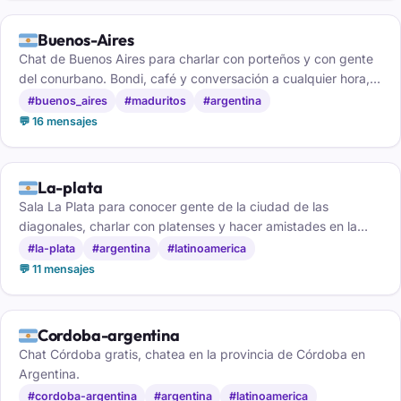
🇦🇷
Buenos-Aires
Chat de Buenos Aires para charlar con porteños y con gente
del conurbano. Bondi, café y conversación a cualquier hora,
gratis y sin registro.
#buenos_aires
#maduritos
#argentina
💬 16 mensajes
🇦🇷
La-plata
Sala La Plata para conocer gente de la ciudad de las
diagonales, charlar con platenses y hacer amistades en la
capital bonaerense.
#la-plata
#argentina
#latinoamerica
💬 11 mensajes
🇦🇷
Cordoba-argentina
Chat Córdoba gratis, chatea en la provincia de Córdoba en
Argentina.
#cordoba-argentina
#argentina
#latinoamerica