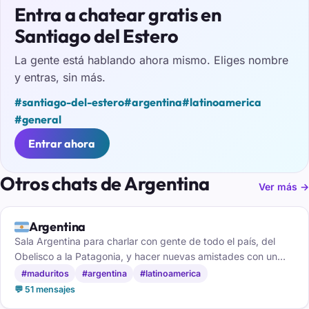
Entra a chatear gratis en
Santiago del Estero
La gente está hablando ahora mismo. Eliges nombre
y entras, sin más.
#santiago-del-estero
#argentina
#latinoamerica
#general
Entrar ahora
Otros chats de Argentina
Ver más →
🇦🇷
Argentina
Sala Argentina para charlar con gente de todo el país, del
Obelisco a la Patagonia, y hacer nuevas amistades con un
buen mate de por medio.
#maduritos
#argentina
#latinoamerica
💬 51 mensajes