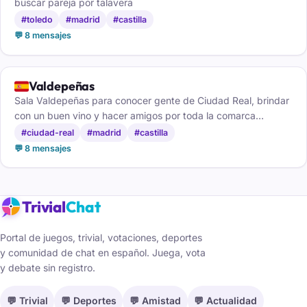
buscar pareja por talavera
#toledo
#madrid
#castilla
💬 8 mensajes
🇪🇸
Valdepeñas
Sala Valdepeñas para conocer gente de Ciudad Real, brindar
con un buen vino y hacer amigos por toda la comarca
manchega.
#ciudad-real
#madrid
#castilla
💬 8 mensajes
Trivial
Chat
Portal de juegos, trivial, votaciones, deportes
y comunidad de chat en español. Juega, vota
y debate sin registro.
💬 Trivial
💬 Deportes
💬 Amistad
💬 Actualidad