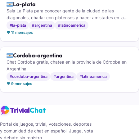
🇦🇷
La-plata
Sala La Plata para conocer gente de la ciudad de las
diagonales, charlar con platenses y hacer amistades en la
capital bonaerense.
#la-plata
#argentina
#latinoamerica
💬 11 mensajes
🇦🇷
Cordoba-argentina
Chat Córdoba gratis, chatea en la provincia de Córdoba en
Argentina.
#cordoba-argentina
#argentina
#latinoamerica
💬 9 mensajes
Trivial
Chat
Portal de juegos, trivial, votaciones, deportes
y comunidad de chat en español. Juega, vota
y debate sin registro.