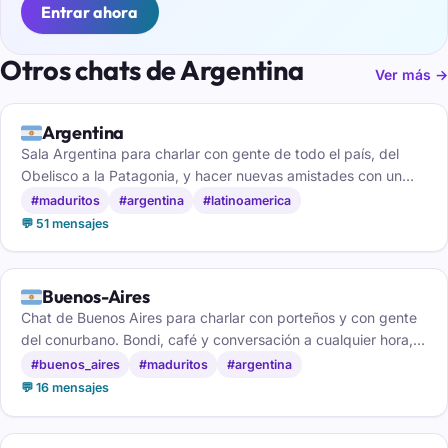
Entrar ahora
Otros chats de Argentina
Ver más →
🇦🇷
Argentina
Sala Argentina para charlar con gente de todo el país, del
Obelisco a la Patagonia, y hacer nuevas amistades con un
buen mate de por medio.
#maduritos
#argentina
#latinoamerica
💬 51 mensajes
🇦🇷
Buenos-Aires
Chat de Buenos Aires para charlar con porteños y con gente
del conurbano. Bondi, café y conversación a cualquier hora,
gratis y sin registro.
#buenos_aires
#maduritos
#argentina
💬 16 mensajes