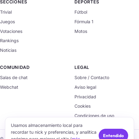
SECCIONES
DEPORTES
Trivial
Fútbol
Juegos
Fórmula 1
Votaciones
Motos
Rankings
Noticias
COMUNIDAD
LEGAL
Salas de chat
Sobre / Contacto
Webchat
Aviso legal
Privacidad
Cookies
Condiciones de uso
Usamos almacenamiento local para
recordar tu nick y preferencias, y analítica
Entendido
anónima para mejorar el sitio (
más
© 2026 TrivialChat.org · Hecho con cariño para la comunidad.