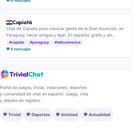
💬 6 mensajes
🇵🇾
Capiatá
Chat de Capiatá para conocer gente de el Gran Asunción, en
Paraguay, hacer amigos y ligar. En español, gratis y sin
registro, desde el móvil o el ordenador.
#capiata
#paraguay
#latinoamerica
💬 6 mensajes
Trivial
Chat
Portal de juegos, trivial, votaciones, deportes
y comunidad de chat en español. Juega, vota
y debate sin registro.
💬 Trivial
💬 Deportes
💬 Amistad
💬 Actualidad