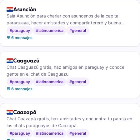
🇵🇾
Asunción
Sala Asunción para charlar con asuncenos de la capital
paraguaya, hacer amistades y compartir tereré y buena
conversación.
#paraguay
#latinoamerica
#general
💬 6 mensajes
🇵🇾
Caaguazú
Chat Caaguazú gratis, haz amigos en paraguay y conoce
gente en el chat de Caaguazu
#paraguay
#latinoamerica
#general
💬 6 mensajes
🇵🇾
Caazapá
Chat Caazapá gratis, haz amistades y encuentra tu pareja en
los chats paraguayos de Caazapá.
#paraguay
#latinoamerica
#general