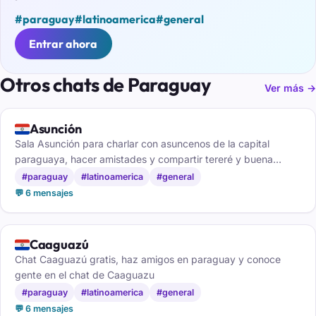
#paraguay
#latinoamerica
#general
Entrar ahora
Otros chats de Paraguay
Ver más →
🇵🇾
Asunción
Sala Asunción para charlar con asuncenos de la capital
paraguaya, hacer amistades y compartir tereré y buena
conversación.
#paraguay
#latinoamerica
#general
💬 6 mensajes
🇵🇾
Caaguazú
Chat Caaguazú gratis, haz amigos en paraguay y conoce
gente en el chat de Caaguazu
#paraguay
#latinoamerica
#general
💬 6 mensajes