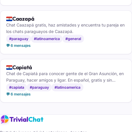
🇵🇾
Caazapá
Chat Caazapá gratis, haz amistades y encuentra tu pareja en
los chats paraguayos de Caazapá.
#paraguay
#latinoamerica
#general
💬 6 mensajes
🇵🇾
Capiatá
Chat de Capiatá para conocer gente de el Gran Asunción, en
Paraguay, hacer amigos y ligar. En español, gratis y sin
registro, desde el móvil o el ordenador.
#capiata
#paraguay
#latinoamerica
💬 6 mensajes
Trivial
Chat