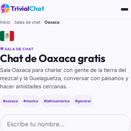
Trivial
Chat
Inicio
Salas de chat
Oaxaca
🇲🇽
💬 SALA DE CHAT
Chat de Oaxaca gratis
Sala Oaxaca para charlar con gente de la tierra del
mezcal y la Guelaguetza, conversar con paisanos y
hacer amistades cercanas.
#oaxaca
#mexico
#latinoamerica
#general
Tu nombre para entrar al chat de Oaxaca