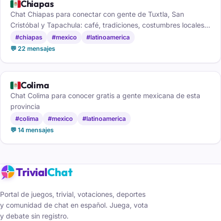
🇲🇽
Chiapas
Chat Chiapas para conectar con gente de Tuxtla, San
Cristóbal y Tapachula: café, tradiciones, costumbres locales y
amistad sin registro.
#chiapas
#mexico
#latinoamerica
💬 22 mensajes
🇲🇽
Colima
Chat Colima para conocer gratis a gente mexicana de esta
provincia
#colima
#mexico
#latinoamerica
💬 14 mensajes
Trivial
Chat
Portal de juegos, trivial, votaciones, deportes
y comunidad de chat en español. Juega, vota
y debate sin registro.