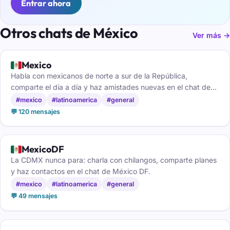
Entrar ahora
Otros chats de México
Ver más →
🇲🇽
Mexico
Habla con mexicanos de norte a sur de la República,
comparte el día a día y haz amistades nuevas en el chat de
México.
#mexico
#latinoamerica
#general
💬 120 mensajes
🇲🇽
MexicoDF
La CDMX nunca para: charla con chilangos, comparte planes
y haz contactos en el chat de México DF.
#mexico
#latinoamerica
#general
💬 49 mensajes