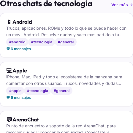
Otros chats de tecnología
Ver más →
📱
Android
Trucos, aplicaciones, ROMs y todo lo que se puede hacer con
un móvil Android. Resuelve dudas y saca más partido a tu
teléfono.
#android
#tecnologia
#general
💬 6 mensajes
💻
Apple
iPhone, Mac, iPad y todo el ecosistema de la manzana para
comentar con otros usuarios. Trucos, novedades y dudas
resueltas entre fans, sin registro.
#apple
#tecnologia
#general
💬 6 mensajes
💬
ArenaChat
Punto de encuentro y soporte de la red ArenaChat, para
resolver dudas y conocer la comunidad. Conéctate y