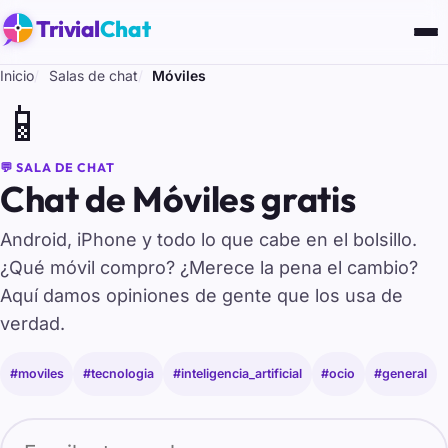
Trivial
Chat
Inicio
Salas de chat
Móviles
📱
💬 SALA DE CHAT
Chat de Móviles gratis
Android, iPhone y todo lo que cabe en el bolsillo.
¿Qué móvil compro? ¿Merece la pena el cambio?
Aquí damos opiniones de gente que los usa de
verdad.
#moviles
#tecnologia
#inteligencia_artificial
#ocio
#general
Tu nombre para entrar al chat de Móviles