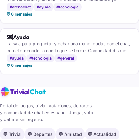
pregunta lo que necesites.
#arenachat
#ayuda
#tecnologia
💬 6 mensajes
🆘
Ayuda
La sala para preguntar y echar una mano: dudas con el chat,
con el ordenador o con lo que se tercie. Comunidad dispuesta
a ayudar, gratis y sin cuenta.
#ayuda
#tecnologia
#general
💬 6 mensajes
Trivial
Chat
Portal de juegos, trivial, votaciones, deportes
y comunidad de chat en español. Juega, vota
y debate sin registro.
💬 Trivial
💬 Deportes
💬 Amistad
💬 Actualidad